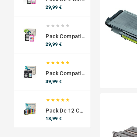
Precio
29,99 €





Pack Compatible Con HP 302 XL Negro Y Color - SIN NIVEL DE TINTA
Precio
29,99 €





Pack Compatible Canon PG-540 XL / CL-541 XL ? Negro Y Color ? Alta Capacidad
Precio
39,99 €





Pack De 12 Cartuchos Compatibles EPSON 603XL
Precio
18,99 €