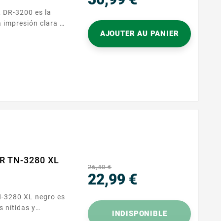
Precio
 impresión clara y
AJOUTER AU PANIER
 para funcionar en
oras que aceptan
obtener documentos
, informes o
R TN-3280 XL
26,40 €
22,99 €
Precio
s nítidas y
INDISPONIBLE
ñado para