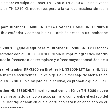
 siempre es culpa del tóner TN-3280 o TN-3280 XL, sino a veces 
era un TN-3280 XL nuevo recuperará la calidad máxima sin reem
 para Brother HL 5380DNLT?
La Brother HL 5380DNLT utiliza u
tible estándar y compatible XL. También necesita un tambor s
.
3280 XL: ¿qué elegir para mi Brother HL 5380DNLT?
El tóner
erados con su HL 5380DNLT. Si suele imprimir grandes inform
duce la frecuencia de reemplazo y ofrece mayor comodidad de 
ar el tambor DR-3200 en Brother HL 5380DNLT?
En la HL 538
 marcas recurrentes, un velo gris o un mensaje de alerta relac
o TN-3280 XL sin mejora de la calidad, es probable que el DR-3
rother HL 5380DNLT imprime mal con un tóner TN-3280 nuev
ce un resultado pálido o sucio, primero compruebe el estado d
que. Verifique también que el cartucho está bien encajado en e