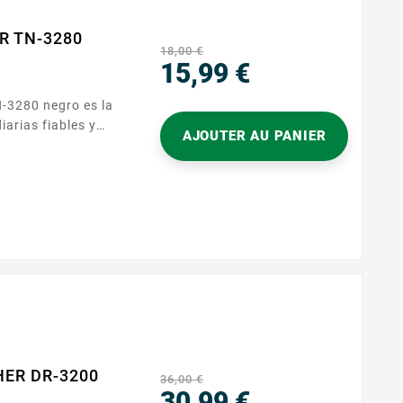
ER TN-3280
18,00 €
15,99 €
Precio
iarias fiables y
AJOUTER AU PANIER
arse
permite obtener
es, página tras
TN-3230 , este
ras...
HER DR-3200
36,00 €
30,99 €