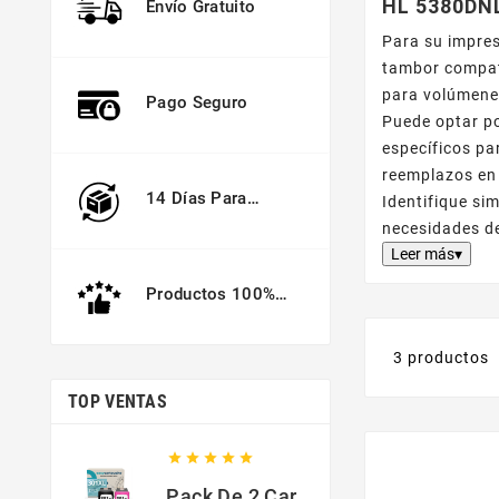
HL 5380DN
Envío Gratuito
Para su impre
tambor compa
para volúmenes
Pago Seguro
Puede optar p
específicos pa
reemplazos en
14 Días Para
Identifique si
Devolver
necesidades d
Leer más▾
Productos 100%
Garantizados
3 productos
TOP VENTAS





Pack De 2 Cartuchos Compatibles Con HP 301 XL Negro Y Color