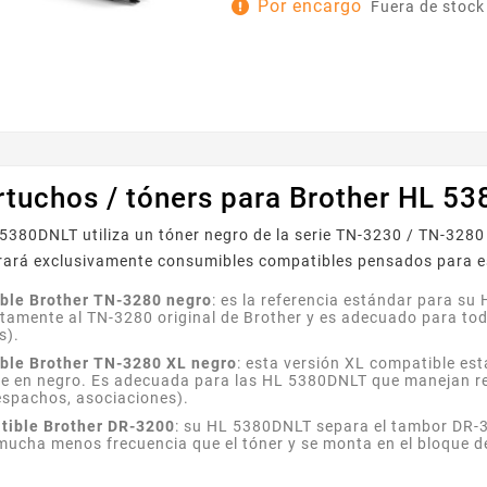
Por encargo
Fuera de stock
impresoras Brother que aceptan 
TN3230/TN3280 , ofrece una exp
fiable, tanto si trabajas en la of
Su negro intenso garantiza un texto preciso y
legible, así...
rtuchos / tóners para Brother HL 5
5380DNLT utiliza un tóner negro de la serie TN-3230 / TN-328
rará exclusivamente consumibles compatibles pensados para es
ble Brother TN-3280 negro
: es la referencia estándar para su
ctamente al TN-3280 original de Brother y es adecuado para tod
s).
ble Brother TN-3280 XL negro
: esta versión XL compatible e
pre en negro. Es adecuada para las HL 5380DNLT que manejan r
espachos, asociaciones).
tible Brother DR-3200
: su HL 5380DNLT separa el tambor DR-3
mucha menos frecuencia que el tóner y se monta en el bloque d