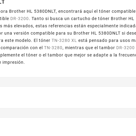
LT
sora Brother HL 5380DNLT, encontrará aquí el tóner compatibl
tible
DR-3200
. Tanto si busca un cartucho de tóner Brother H
 más elevados, estas referencias están especialmente indicada
or una versión compatible para su Brother HL 5380DNLT si des
ra este modelo. El tóner
TN-3280 XL
está pensado para usos má
 comparación con el
TN-3280
, mientras que el tambor
DR-3200
mplemente el tóner o el tambor que mejor se adapte a la frecue
e impresión.