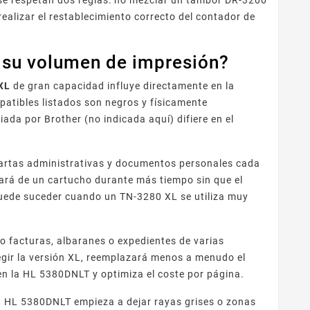
 se respetan dos reglas: no mezclar un tambor DR-3200
ealizar el restablecimiento correcto del contador de
 su volumen de impresión?
XL
de gran capacidad influye directamente en la
atibles listados son negros y físicamente
da por Brother (no indicada aquí) difiere en el
cartas administrativas y documentos personales cada
tará de un cartucho durante más tiempo sin que el
ede suceder cuando un TN-3280 XL se utiliza muy
o facturas, albaranes o expedientes de varias
egir la versión XL, reemplazará menos a menudo el
 en la HL 5380DNLT y optimiza el coste por página.
su HL 5380DNLT empieza a dejar rayas grises o zonas