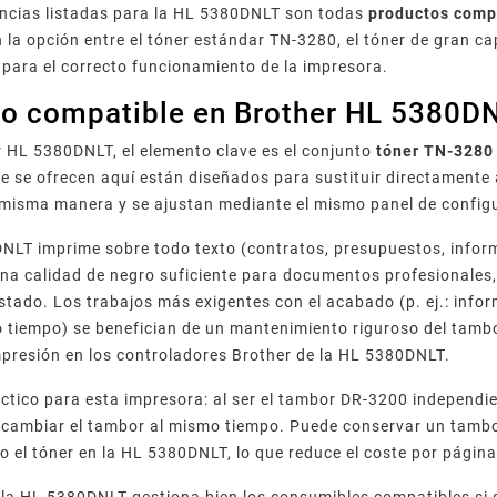
encias listadas para la HL 5380DNLT son todas
productos comp
n la opción entre el tóner estándar TN-3280, el tóner de gran 
 para el correcto funcionamiento de la impresora.
l o compatible en Brother HL 5380D
 HL 5380DNLT, el elemento clave es el conjunto
tóner TN-3280
 se ofrecen aquí están diseñados para sustituir directamente a
 misma manera y se ajustan mediante el mismo panel de config
NLT imprime sobre todo texto (contratos, presupuestos, infor
una calidad de negro suficiente para documentos profesionale
stado. Los trabajos más exigentes con el acabado (p. ej.: inf
tiempo) se benefician de un mantenimiento riguroso del tambo
presión en los controladores Brother de la HL 5380DNLT.
ctico para esta impresora: al ser el tambor DR-3200 independi
a cambiar el tambor al mismo tiempo. Puede conservar un tamb
o el tóner en la HL 5380DNLT, lo que reduce el coste por página