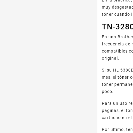
En la práctica
muy desgastado
tóner cuando i
TN-3280
En una Brother
frecuencia de 
compatibles co
original.
Si su HL 5380
mes, el tóner 
tóner permane
poco.
Para un uso re
páginas, el tó
cartucho en el
Por último, te