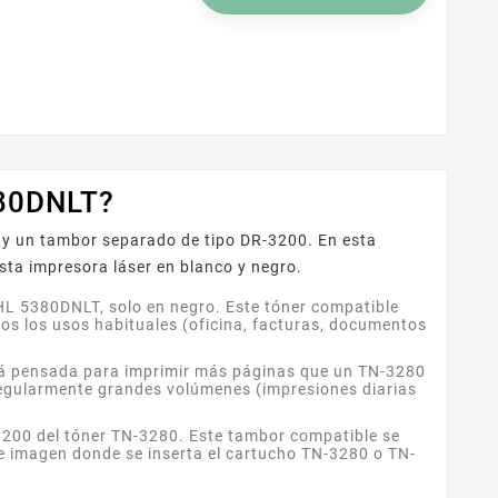
las referencias
eriencia de uso
icina como en casa.
380DNLT?
0 y un tambor separado de tipo DR-3200. En esta
ta impresora láser en blanco y negro.
 HL 5380DNLT, solo en negro. Este tóner compatible
os los usos habituales (oficina, facturas, documentos
stá pensada para imprimir más páginas que un TN-3280
egularmente grandes volúmenes (impresiones diarias
200 del tóner TN-3280. Este tambor compatible se
e imagen donde se inserta el cartucho TN-3280 o TN-