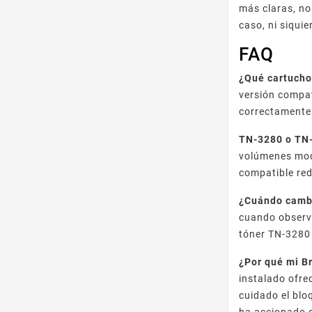
más claras, no
caso, ni siqui
FAQ
¿Qué cartucho
versión compa
correctamente
TN-3280 o TN-
volúmenes mod
compatible re
¿Cuándo cambi
cuando observa
tóner TN-3280 
¿Por qué mi B
instalado ofre
cuidado el blo