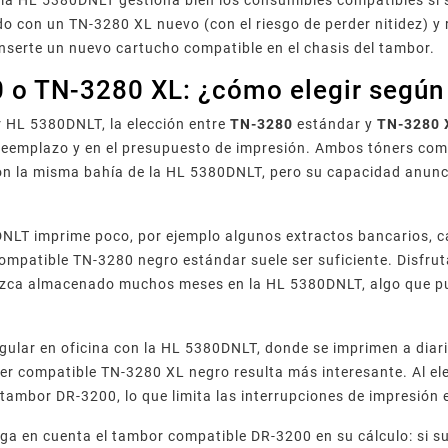
, la HL 5380DNLT gestiona bien los consumibles compatibles si
 con un TN-3280 XL nuevo (con el riesgo de perder nitidez) y r
nserte un nuevo cartucho compatible en el chasis del tambor.
 o TN-3280 XL: ¿cómo elegir según
 HL 5380DNLT, la elección entre
TN-3280
estándar y
TN-3280 
reemplazo y en el presupuesto de impresión. Ambos tóners comp
n la misma bahía de la HL 5380DNLT, pero su capacidad anuncia
DNLT imprime poco, por ejemplo algunos extractos bancarios, 
compatible TN-3280 negro estándar suele ser suficiente. Disfru
zca almacenado muchos meses en la HL 5380DNLT, algo que pu
gular en oficina con la HL 5380DNLT, donde se imprimen a diari
ner compatible TN-3280 XL negro resulta más interesante. Al el
 tambor DR-3200, lo que limita las interrupciones de impresión
nga en cuenta el tambor compatible DR-3200 en su cálculo: si 