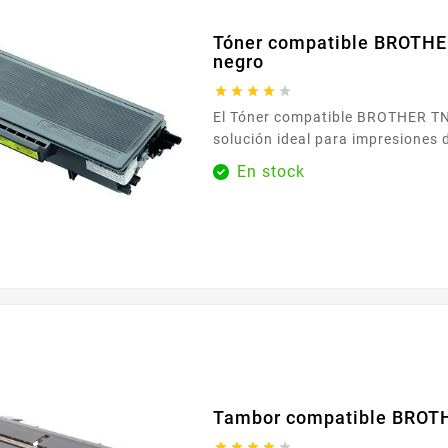
Tóner compatible BROTH
negro





El Tóner compatible BROTHER TN-3280 negro es la
solución ideal para impresiones d
uniformes. Diseñado para integr
En stock
perfectamente con su equipo, le 
documentos nítidos y profesional
página. Gracias a su compatibilidad con las
referencias BROTHER TN-3280 y 
cartucho se adapta a las impreso
Tambor compatible BROT




