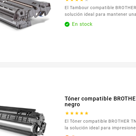
El Tambour compatible BROTHER DR-3200 es la
solución ideal para mantener una
regular en el día a día. Diseñado
En stock
perfecta armonía con las impres
el tambor DR-3200, le ayuda a 
nítidos y limpios, ya sean textos
correspondencia profesional. Su instalación
sencilla le ahorra...
Tóner compatible BROTHE
negro





El Tóner compatible BROTHER TN-3280 XL negro es
la solución ideal para impresione
constantes en el día a día. Dise