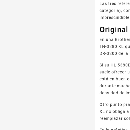
Las tres refer
categoría), co
imprescindible
Origina
En una Brother
TN-3280 XL que
DR-3200 de la
Si su HL 5380D
suele ofrecer 
está en buen e
durante mucho 
densidad de im
Otro punto prá
XL no obliga 
reemplazar sol