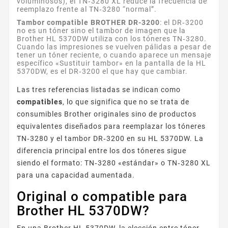
voluminosos), el TN‑3280 XL reduce la frecuencia de
reemplazo frente al TN‑3280 “normal”.
Tambor compatible BROTHER DR-3200
: el DR‑3200
no es un tóner sino el tambor de imagen que la
Brother HL 5370DW utiliza con los tóneres TN‑3280.
Cuando las impresiones se vuelven pálidas a pesar de
tener un tóner reciente, o cuando aparece un mensaje
específico «Sustituir tambor» en la pantalla de la HL
5370DW, es el DR‑3200 el que hay que cambiar.
Las tres referencias listadas se indican como
compatibles
, lo que significa que no se trata de
consumibles Brother originales sino de productos
equivalentes diseñados para reemplazar los tóneres
TN‑3280 y el tambor DR‑3200 en su HL 5370DW. La
diferencia principal entre los dos tóneres sigue
siendo el formato: TN‑3280 «estándar» o TN‑3280 XL
para una capacidad aumentada.
Original o compatible para
Brother HL 5370DW?
En una Brother HL 5370DW, la elección entre tóner