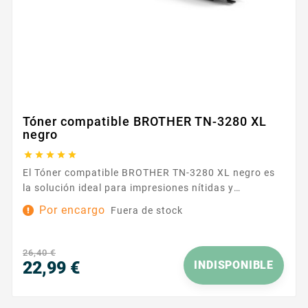
Tóner compatible BROTHER TN-3280 XL
negro





El Tóner compatible BROTHER TN-3280 XL negro es
la solución ideal para impresiones nítidas y
constantes en el día a día. Diseñado para impresoras
Por encargo
Fuera de stock
Brother que aceptan las referencias TN3230/TN3280
, ofrece una experiencia de uso fiable, tanto si
trabajas en la oficina como en casa. Su negro intenso
26,40 €
garantiza un texto preciso y legible, así...
22,99 €
INDISPONIBLE
Precio