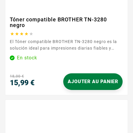
Tóner compatible BROTHER TN-3280
negro





El Tóner compatible BROTHER TN-3280 negro es la
solución ideal para impresiones diarias fiables y
uniformes. Diseñado para integrarse perfectamente
En stock
con su equipo, le permite obtener documentos nítidos
y profesionales, página tras página. Gracias a su
compatibilidad con las referencias BROTHER TN-
18,00 €
3280 y TN-3230 , este cartucho se adapta a las
15,99 €
AJOUTER AU PANIER
impresoras...
Precio