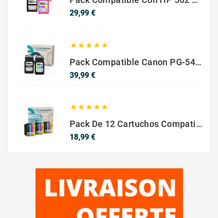
Precio
29,99 €





Pack Compatible Canon PG-540 XL / CL-541 XL ? Negro Y Color ? Alta Capacidad
Precio
39,99 €





Pack De 12 Cartuchos Compatibles EPSON 603XL
Precio
18,99 €