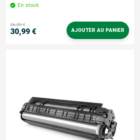
regular en el día a día. Diseñado para funcionar en
En stock
perfecta armonía con las impresoras que aceptan el
tambor DR-3200, le ayuda a obtener documentos
nítidos y limpios, ya sean textos, informes o
36,00 €
correspondencia profesional. Su instalación sencilla
30,99 €
AJOUTER AU PANIER
le ahorra...
Precio