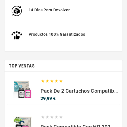
14 Días Para Devolver
Productos 100% Garantizados
TOP VENTAS





Pack De 2 Cartuchos Compatibles Con HP 301 XL Negro Y Color
Precio
29,99 €





Pack Compatible Con HP 302 XL Negro Y Color - SIN NIVEL DE TINTA