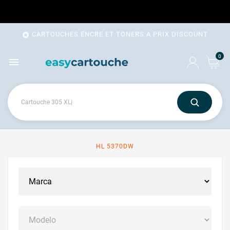
CARTOUCHES ENCRE ET TONERS A PRIX DISCOUNT

0

HL 5370DW