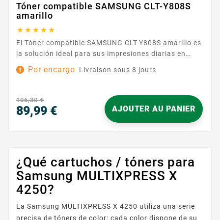
Tóner compatible SAMSUNG CLT-Y808S
amarillo





El Tóner compatible SAMSUNG CLT-Y808S amarillo es
la solución ideal para sus impresiones diarias en
color, con un enfoque fiable y sin complicaciones.
Por encargo
Livraison sous 8 jours
Diseñado para integrarse perfectamente en equipos
que utilizan la referencia Samsung 808, ofrece una
compatibilidad cuidada y una reproducción fiel de los
106,80 €
colores. Su amarillo intenso realza gráficos,...
89,99 €
AJOUTER AU PANIER
Precio
¿Qué cartuchos / tóners para
Samsung MULTIXPRESS X
4250?
La Samsung MULTIXPRESS X 4250 utiliza una serie
precisa de tóners de color: cada color dispone de su