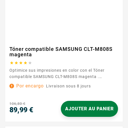
Tóner compatible SAMSUNG CLT-M808S
magenta





Optimice sus impresiones en color con el Tóner
compatible SAMSUNG CLT-M808S magenta .
Diseñado para integrarse perfectamente en la
Por encargo
Livraison sous 8 jours
categoría SAMSUNG 808 , ofrece una compatibilidad
fiable y un uso sin complicaciones en el día a día. Su
formulación asegura una calidad de impresión
106,80 €
constante , ideal para documentos profesionales,...
89,99 €
AJOUTER AU PANIER
Precio