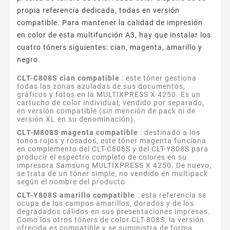
propia referencia dedicada, todas en versión
compatible. Para mantener la calidad de impresión
en color de esta multifunción A3, hay que instalar los
cuatro tóners siguientes: cian, magenta, amarillo y
negro.
CLT-C808S cian compatible
: este tóner gestiona
todas las zonas azuladas de sus documentos,
gráficos y fotos en la MULTIXPRESS X 4250. Es un
cartucho de color individual, vendido por separado,
en versión compatible (sin mención de pack ni de
versión XL en su denominación).
CLT-M808S magenta compatible
: destinado a los
tonos rojos y rosados, este tóner magenta funciona
en complemento del CLT-C808S y del CLT-Y808S para
producir el espectro completo de colores en su
impresora Samsung MULTIXPRESS X 4250. De nuevo,
se trata de un tóner simple, no vendido en multipack
según el nombre del producto.
CLT-Y808S amarillo compatible
: esta referencia se
ocupa de los campos amarillos, dorados y de los
degradados cálidos en sus presentaciones impresas.
Como los otros tóners de color CLT-808S, la versión
ofrecida es compatible y se suministra de forma