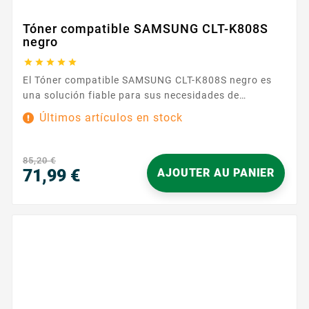
Tóner compatible SAMSUNG CLT-K808S
negro





El Tóner compatible SAMSUNG CLT-K808S negro es
una solución fiable para sus necesidades de
impresión diarias. Diseñado para funcionar con las
Últimos artículos en stock
impresoras Samsung de la categoría SAMSUNG 808 ,
ofrece un negro uniforme para documentos
profesionales cuidados: contratos, informes,
85,20 €
materiales internos y comunicaciones con clientes.
71,99 €
AJOUTER AU PANIER
Su formulación de calidad permite...
Precio