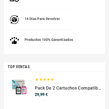
14 Días Para Devolver
Productos 100% Garantizados
TOP VENTAS





Pack De 2 Cartuchos Compatibles Con HP 301 XL Negro Y Color
Precio
29,99 €