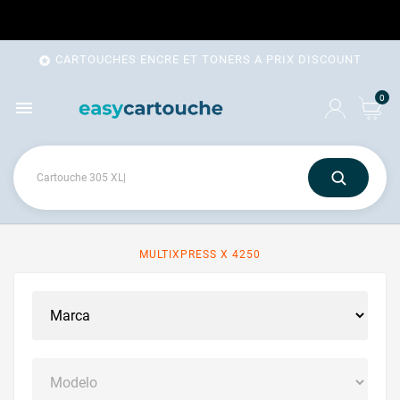
CARTOUCHES ENCRE ET TONERS A PRIX DISCOUNT

0

MULTIXPRESS X 4250