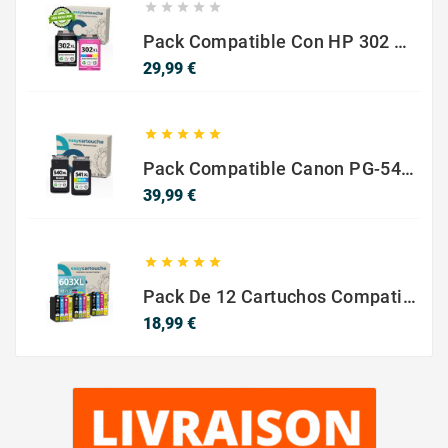





Pack Compatible Con HP 302 XL Negro Y Color - SIN NIVEL DE TINTA
Precio
29,99 €





Pack Compatible Canon PG-540 XL / CL-541 XL ? Negro Y Color ? Alta Capacidad
Precio
39,99 €





Pack De 12 Cartuchos Compatibles EPSON 603XL
Precio
18,99 €