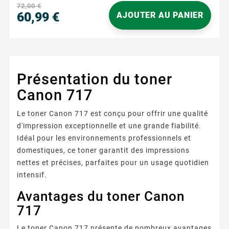
tanto de oficinas como de usuarios domésticos. Su
72,00 €
negro intenso garantiza documentos claros y
60,99 €
AJOUTER AU PANIER
legibles, ideales para textos,...
Precio
Présentation du toner
Canon 717
Le toner Canon 717 est conçu pour offrir une qualité
d'impression exceptionnelle et une grande fiabilité.
Idéal pour les environnements professionnels et
domestiques, ce toner garantit des impressions
nettes et précises, parfaites pour un usage quotidien
intensif.
Avantages du toner Canon
717
Le toner Canon 717 présente de nombreux avantages