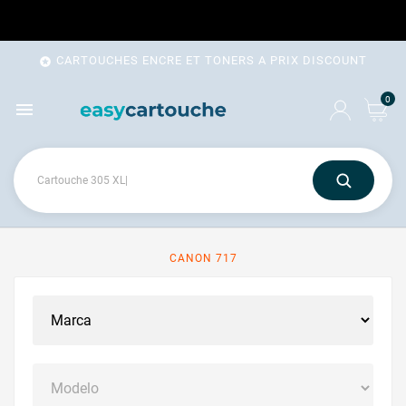
CARTOUCHES ENCRE ET TONERS A PRIX DISCOUNT

0

CANON 717