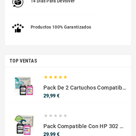
14 Días Para Devolver
Productos 100% Garantizados
TOP VENTAS





Pack De 2 Cartuchos Compatibles Con HP 301 XL Negro Y Color
Precio
29,99 €





Pack Compatible Con HP 302 XL Negro Y Color - SIN NIVEL DE TINTA
Precio
29,99 €