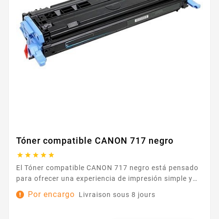
Tóner compatible CANON 717 negro





El Tóner compatible CANON 717 negro está pensado
para ofrecer una experiencia de impresión simple y
serena en el día a día. Diseñado para impresoras que
Por encargo
Livraison sous 8 jours
aceptan la serie CANON 717, se integra de forma
natural con su equipo y responde a las necesidades