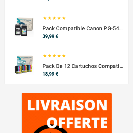





Pack Compatible Canon PG-540 XL / CL-541 XL ? Negro Y Color ? Alta Capacidad
Precio
39,99 €





Pack De 12 Cartuchos Compatibles EPSON 603XL
Precio
18,99 €