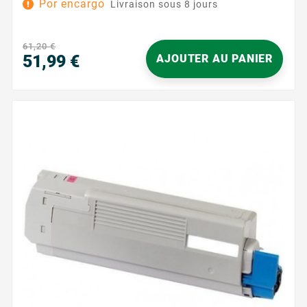
Por encargo
Livraison sous 8 jours
ofrecer una experiencia de impresión fiable y sin
complicaciones en el día a día. Ideal para
documentos profesionales, presentaciones y
61,20 €
materiales visuales en color, ofrece un resultado
51,99 €
AJOUTER AU PANIER
nítido, limpio y uniforme , página tras página.
Precio
Gracias a su...