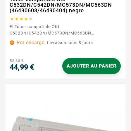
C532DN/C542DN/MC573DN/MC563DN
(46490608/46490404) negro





El Tóner compatible OKI
C532DN/C542DN/MC573DN/MC563DN
(46490608/46490404) negro está diseñado para
Por encargo
Livraison sous 8 jours
ofrecer una experiencia de impresión sencilla y
serena en el día a día. Totalmente compatible con sus
impresoras OKI listadas, se integra sin esfuerzo en
52,80 €
su parque, para documentos nítidos y homogéneos
44,99 €
AJOUTER AU PANIER
en cada impresión. Disfrute de una calidad...
Precio