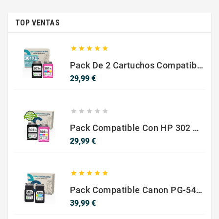
TOP VENTAS





Pack De 2 Cartuchos Compatibles Con HP 301 XL Negro Y Color
Precio
29,99 €





Pack Compatible Con HP 302 XL Negro Y Color - SIN NIVEL DE TINTA
Precio
29,99 €





Pack Compatible Canon PG-540 XL / CL-541 XL ? Negro Y Color ? Alta Capacidad
Precio
39,99 €