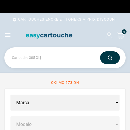
CARTOUCHES ENCRE ET TONERS A PRIX DISCOUNT

0

OKI MC 573 DN