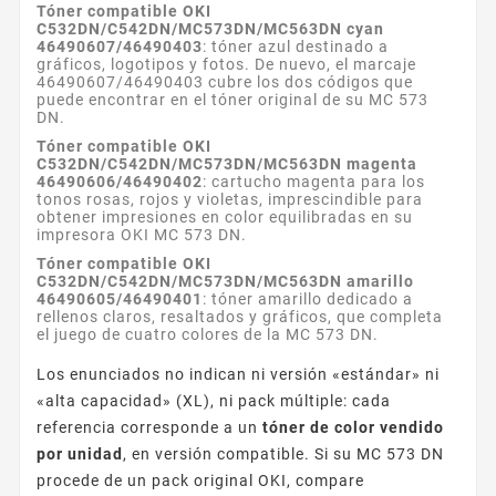
Tóner compatible OKI
C532DN/C542DN/MC573DN/MC563DN cyan
46490607/46490403
: tóner azul destinado a
gráficos, logotipos y fotos. De nuevo, el marcaje
46490607/46490403 cubre los dos códigos que
puede encontrar en el tóner original de su MC 573
DN.
Tóner compatible OKI
C532DN/C542DN/MC573DN/MC563DN magenta
46490606/46490402
: cartucho magenta para los
tonos rosas, rojos y violetas, imprescindible para
obtener impresiones en color equilibradas en su
impresora OKI MC 573 DN.
Tóner compatible OKI
C532DN/C542DN/MC573DN/MC563DN amarillo
46490605/46490401
: tóner amarillo dedicado a
rellenos claros, resaltados y gráficos, que completa
el juego de cuatro colores de la MC 573 DN.
Los enunciados no indican ni versión «estándar» ni
«alta capacidad» (XL), ni pack múltiple: cada
referencia corresponde a un
tóner de color vendido
por unidad
, en versión compatible. Si su MC 573 DN
procede de un pack original OKI, compare