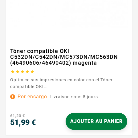
Tóner compatible OKI
C532DN/C542DN/MC573DN/MC563DN
(46490606/46490402) magenta





Optimice sus impresiones en color con el Tóner
compatible OKI
C532DN/C542DN/MC573DN/MC563DN
Por encargo
Livraison sous 8 jours
(46490606/46490402) magenta . Diseñado para
funcionar en perfecta armonía con sus impresoras
OKI, se integra sin esfuerzo y le permite retomar
61,20 €
rápidamente sus trabajos, ya sean documentos de
51,99 €
AJOUTER AU PANIER
oficina, presentaciones o material de marketing. Su
Precio
principal ventaja radica en su...