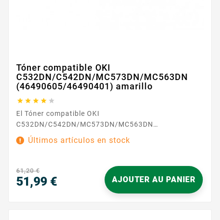
Tóner compatible OKI
C532DN/C542DN/MC573DN/MC563DN
(46490605/46490401) amarillo





El Tóner compatible OKI
C532DN/C542DN/MC573DN/MC563DN
(46490605/46490401) amarillo es una solución
Últimos artículos en stock
fiable para sus necesidades de impresión en color del
día a día. Diseñado para funcionar de forma
armoniosa con sus impresoras OKI C532DN , C542DN
61,20 €
, MC573DN y MC563DN , ofrece una reproducción
51,99 €
AJOUTER AU PANIER
del...
Precio