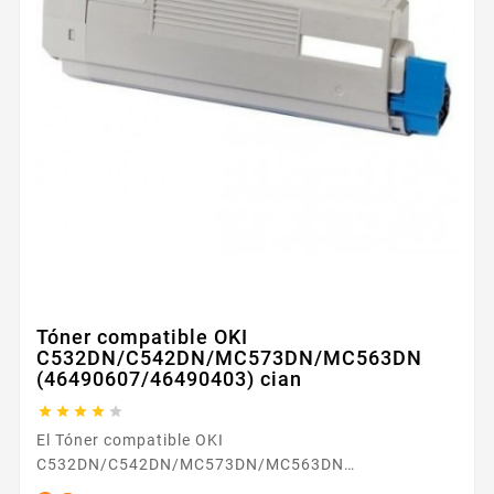
Tóner compatible OKI
C532DN/C542DN/MC573DN/MC563DN
(46490607/46490403) cian





El Tóner compatible OKI
C532DN/C542DN/MC573DN/MC563DN
(46490607/46490403) cian está diseñado para