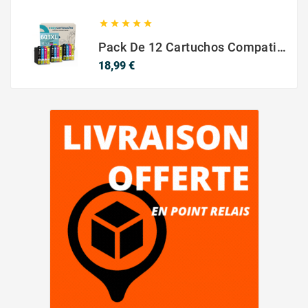





Pack De 12 Cartuchos Compatibles EPSON 603XL
Precio
18,99 €