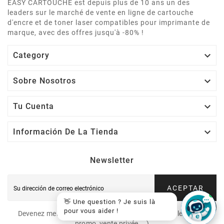
EASY CARTOUCHE est depuis plus de 10 ans un des
leaders sur le marché de vente en ligne de cartouche
d'encre et de toner laser compatibles pour imprimante de
marque, avec des offres jusqu'à -80% !

Category

Sobre Nosotros

Tu Cuenta

Información De La Tienda
Newsletter
ACEPTAR
👋 Une question ? Je suis là
pour vous aider !
Devenez membre VIP et recevez nos offres spéciales (code
promo, vente privée,...)