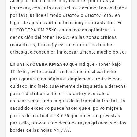
Al copiar documentos muy oscuros (facturas ya
impresas, contratos con sellos, documentos enviados
por fax), utilice el modo «Texto» o «Texto/Foto» en
lugar de ajustes automáticos muy contrastados. En
la KYOCERA KM 2540, estos modos optimizan la
deposición del tóner TK-675 en las zonas críticas
(caracteres, firmas) y evitan saturar los fondos
grises que consumen innecesariamente mucho polvo.
En una
KYOCERA KM 2540
que indique «Tóner bajo
TK-675», evite sacudir violentamente el cartucho
para ganar unas páginas: simplemente retírelo con
cuidado, inclínelo suavemente de izquierda a derecha
para redistribuir el tóner restante y vuélvalo a
colocar respetando la guía de la trampilla frontal. Un
sacudido excesivo puede hacer que el polvo migre a
partes del cartucho TK-675 que no están previstas
para ello, provocando después rayas grisáceas en los
bordes de las hojas A4 y A3.