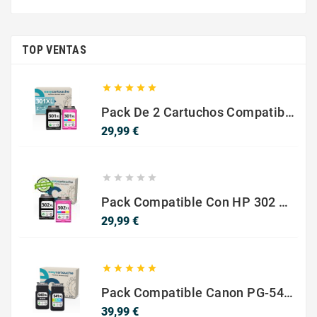
TOP VENTAS





Pack De 2 Cartuchos Compatibles Con HP 301 XL Negro Y Color
Precio
29,99 €





Pack Compatible Con HP 302 XL Negro Y Color - SIN NIVEL DE TINTA
Precio
29,99 €





Pack Compatible Canon PG-540 XL / CL-541 XL ? Negro Y Color ? Alta Capacidad
Precio
39,99 €