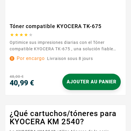
Tóner compatible KYOCERA TK-675





Optimice sus impresiones diarias con el Tóner
compatible KYOCERA TK-675 , una solución fiable
para entornos de trabajo que requieren documentos
Por encargo
Livraison sous 8 jours
nítidos y profesionales. Diseñado para impresoras
compatibles con la referencia TK-675 , este
consumible se integra fácilmente en su equipo
48,00 €
KYOCERA y garantiza una compatibilidad sin
40,99 €
AJOUTER AU PANIER
complicaciones. Disfrute de...
Precio
¿Qué cartuchos/tóneres para
KYOCERA KM 2540?