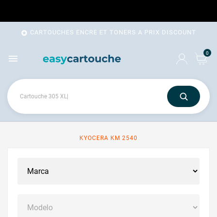
CARTOUCHES ENCRE ET TONERS A PRIX DISCOUNT

0

KYOCERA KM 2540