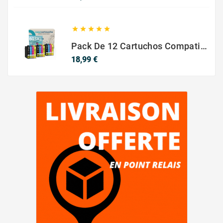





Pack De 12 Cartuchos Compatibles EPSON 603XL
Precio
18,99 €