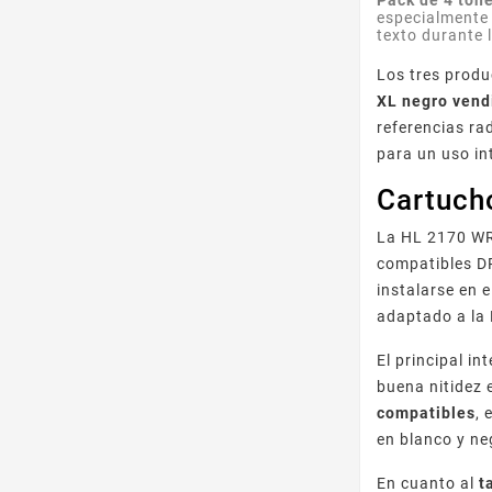
Pack de 4 tó
especialmente
texto durante 
Los tres produ
XL negro vend
referencias ra
para un uso in
Cartucho
La HL 2170 WR
compatibles D
instalarse en 
adaptado a la
El principal in
buena nitidez 
compatibles
, 
en blanco y ne
En cuanto al
t