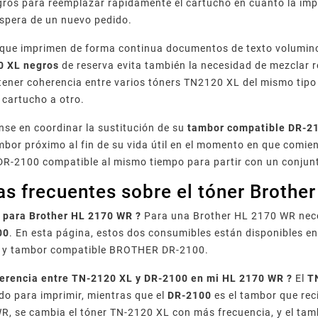
os para reemplazar rápidamente el cartucho en cuanto la impres
spera de un nuevo pedido.
 que imprimen de forma continua documentos de texto volumino
0 XL negros
de reserva evita también la necesidad de mezclar
ener coherencia entre varios tóners TN2120 XL del mismo tipo
 cartucho a otro.
ense en coordinar la sustitución de su
tambor compatible DR-2
bor próximo al fin de su vida útil en el momento en que comie
DR-2100 compatible al mismo tiempo para partir con un conjun
as frecuentes sobre el tóner Brothe
 para Brother HL 2170 WR ?
Para una Brother HL 2170 WR nec
00
. En esta página, estos dos consumibles están disponibles e
 y tambor compatible BROTHER DR-2100.
iferencia entre TN-2120 XL y DR-2100 en mi HL 2170 WR ?
El
T
ado para imprimir, mientras que el
DR-2100
es el tambor que rec
, se cambia el tóner TN-2120 XL con más frecuencia, y el tam