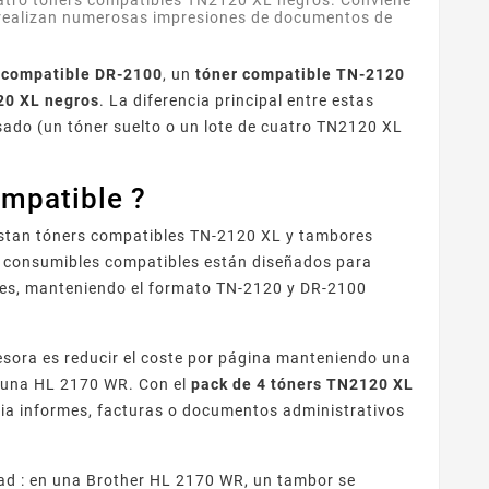
uatro tóners compatibles TN2120 XL negros. Conviene
 realizan numerosas impresiones de documentos de
 compatible DR-2100
, un
tóner compatible TN-2120
20 XL negros
. La diferencia principal entre estas
asado (un tóner suelto o un lote de cuatro TN2120 XL
ompatible ?
istan tóners compatibles TN-2120 XL y tambores
s consumibles compatibles están diseñados para
ales, manteniendo el formato TN-2120 y DR-2100
sora es reducir el coste por página manteniendo una
de una HL 2170 WR. Con el
pack de 4 tóners TN2120 XL
ncia informes, facturas o documentos administrativos
idad : en una Brother HL 2170 WR, un tambor se