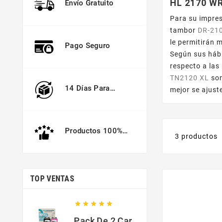
HL 2170 W
Envío Gratuito
Para su impre
tambor
DR-21
le permitirán 
Pago Seguro
Según sus hábi
respecto a las
TN2120 XL
son
14 Días Para
mejor se ajust
Devolver
Productos 100%
3 productos
Garantizados
TOP VENTAS





Pack De 2 Cartuchos Compatibles Con HP 301 XL Negro Y Color