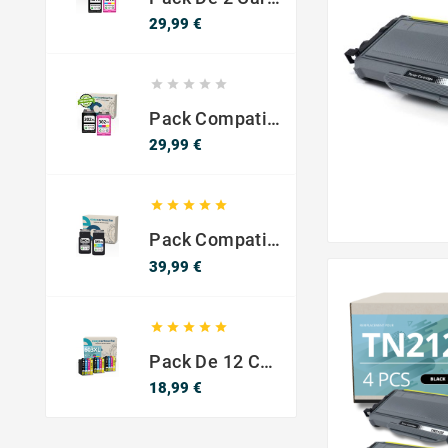
Precio
29,99 €





Pack Compatible Con HP 302 XL Negro Y Color - SIN NIVEL DE TINTA
Precio
29,99 €





Pack Compatible Canon PG-540 XL / CL-541 XL ? Negro Y Color ? Alta Capacidad
Precio
39,99 €





Pack De 12 Cartuchos Compatibles EPSON 603XL
Precio
18,99 €