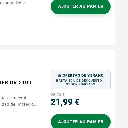
AJOUTER AU PANIER
sado para sus
ara documentos
e practicidad y
e su impresora,
 y sin...
☀️ OFERTAS DE VERANO
HASTA 50% DE DESCUENTO –
HER DR-2100
STOCK LIMITADO
25,20 €
21,99 €
Precio
tos nítidos y
AJOUTER AU PANIER
entos