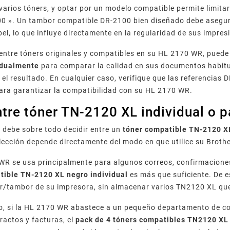
 varios tóners, y optar por un modelo compatible permite limita
0 ». Un tambor compatible DR-2100 bien diseñado debe asegura
pel, lo que influye directamente en la regularidad de sus impres
 entre tóners originales y compatibles en su HL 2170 WR, pue
idualmente
para comparar la calidad en sus documentos habitu
 el resultado. En cualquier caso, verifique que las referencias 
ara garantizar la compatibilidad con su HL 2170 WR.
ntre tóner TN-2120 XL individual o
 debe sobre todo decidir entre un
tóner compatible TN-2120 XL
elección depende directamente del modo en que utilice su Broth
WR se usa principalmente para algunos correos, confirmacione
tible TN-2120 XL negro individual
es más que suficiente. De e
r/tambor de su impresora, sin almacenar varios TN2120 XL que
io, si la HL 2170 WR abastece a un pequeño departamento de co
actos y facturas, el
pack de 4 tóners compatibles TN2120 XL