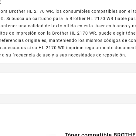
R
sora Brother HL 2170 WR, los consumibles compatibles son el 
00
. Si busca un cartucho para la Brother HL 2170 WR fiable para
mantener una calidad de texto nítida en esta láser en blanco y n
tos de impresión con la Brother HL 2170 WR, puede elegir tóne
 referencias originales, manteniendo los mismos códigos de con
 adecuados si su HL 2170 WR imprime regularmente documentos
e a su frecuencia de uso y a sus necesidades de reposición.
Tóner compatible BROTHE