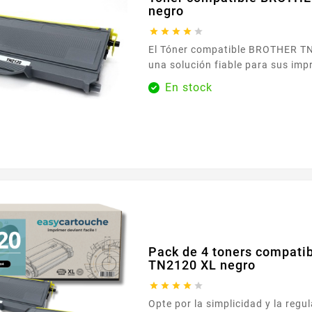
negro





El Tóner compatible BROTHER TN-2120 XL negro es
una solución fiable para sus imp
Diseñado para funcionar con imp
En stock
que utilizan las referencias TN2110 y TN2120 ,
garantiza una perfecta compatibilidad y un uso
tranquilo tanto en la oficina como en c
de una instalación...
Pack de 4 toners compat
TN2120 XL negro





Opte por la simplicidad y la regu