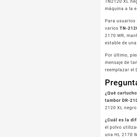
TN2120 XL negr
máquina a la e
Para usuarios
varios
TN-212
2170 WR, mant
estable de una
Por último, pi
mensaje de tam
reemplazar el 
Pregunt
¿Qué cartucho
tambor DR-21
2120 XL negro
¿Cuál es la d
el polvo utiliz
una HL 2170 WR