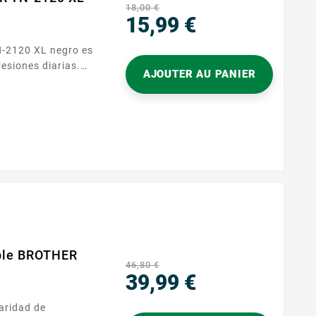
18,00 €
15,99 €
Precio
resiones diarias.
AJOUTER AU PANIER
resoras Brother
asa. Disfrute
ible BROTHER
46,80 €
39,99 €
Precio
laridad de