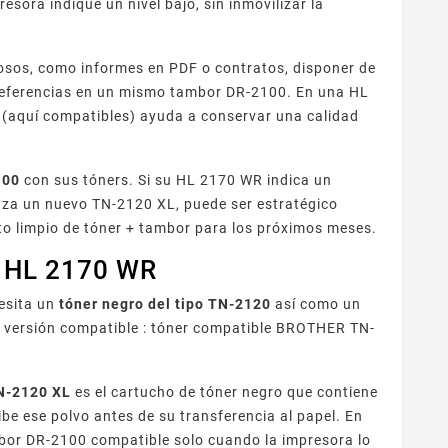
ora indique un nivel bajo, sin inmovilizar la
sos, como informes en PDF o contratos, disponer de
 referencias en un mismo tambor DR-2100. En una HL
 (aquí compatibles) ayuda a conservar una calidad
100
con sus tóners. Si su HL 2170 WR indica un
nza un nuevo TN-2120 XL, puede ser estratégico
to limpio de tóner + tambor para los próximos meses.
r HL 2170 WR
esita un
tóner negro del tipo TN-2120
así como un
n versión compatible : tóner compatible BROTHER TN-
N-2120 XL
es el cartucho de tóner negro que contiene
ibe ese polvo antes de su transferencia al papel. En
bor DR-2100 compatible solo cuando la impresora lo