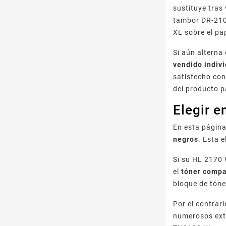
sustituye tras
tambor DR-210
XL sobre el pa
Si aún alterna
vendido indiv
satisfecho con
del producto p
Elegir e
En esta página
negros
. Esta 
Si su HL 2170 
el
tóner compa
bloque de tóne
Por el contrar
numerosos extr