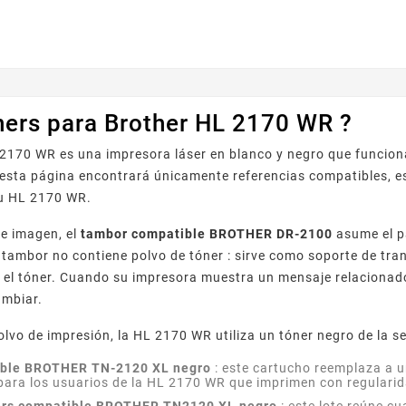
profesionales cuidados. Ideal p
Brother que utilizan los tóneres TN2110 / TN2120 ,
se integra...
ners para Brother HL 2170 WR ?
2170 WR es una impresora láser en blanco y negro que funciona
esta página encontrará únicamente referencias compatibles, e
su HL 2170 WR.
de imagen, el
tambor compatible BROTHER DR-2100
asume el pa
 tambor no contiene polvo de tóner : sirve como soporte de t
 el tóner. Cuando su impresora muestra un mensaje relacionado
ambiar.
olvo de impresión, la HL 2170 WR utiliza un tóner negro de la s
ible BROTHER TN-2120 XL negro
: este cartucho reemplaza a u
ara los usuarios de la HL 2170 WR que imprimen con regularidad