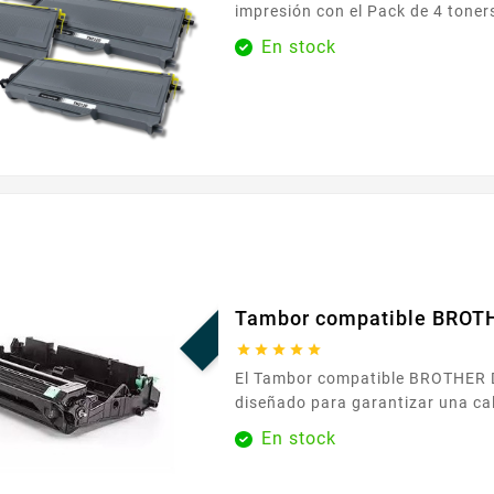
impresión con el Pack de 4 toners compatible
BROTHER TN2120 XL negro . Pen
En stock
necesidades diarias así como p
más importantes, este pack reún
tranquilidad. Cada toner se instala fácilmente ,
siguiendo los pasos habituales d
para una puesta en marcha rápida
¡EN OFERTA!
Tambor compatible BROT





El Tambor compatible BROTHER DR-2100 está
diseñado para garantizar una calidad de impresión
fiable y homogénea a diario. Elemento esencial del
En stock
sistema de imagen, reproduce tex
degradados limpios, para docum