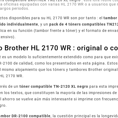
ners compatible BROTHER TN2120 XL negro
: este lote reúne c
 a oficinas equipadas con varias HL 2170 WR o a usuarios que
largos periodos.
ctos disponibles para su HL 2170 WR son por tanto : el
tambor
ido individualmente
, y un
pack de 4 tóners compatibles TN21
dica en su función (tambor frente a tóner) y el formato de env
tensivo).
 Brother HL 2170 WR : original o c
 es un modelo lo suficientemente extendido como para que ex
R-2100 de calidad, como los presentados en esta página. Esto
el mismo alojamiento que los tóners y tambores Brother origin
 HL 2170 WR.
terés de un
tóner compatible TN-2120 XL negro
para esta impre
en los textos, que constituyen la mayoría de las impresiones 
el ahorro se vuelve aún más interesante si imprime con frecue
gro.
ambor DR-2100 compatible
, la cuestión principal es la longev