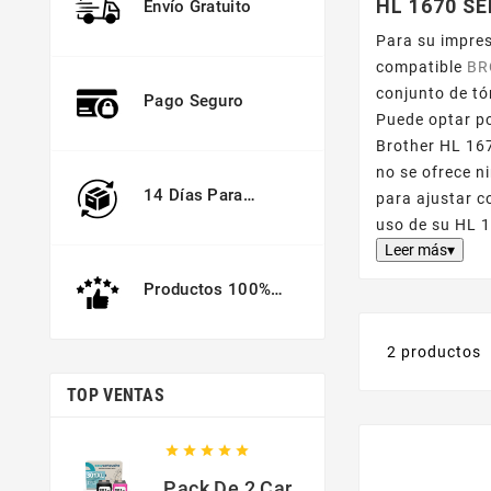
HL 1670 SE
Envío Gratuito
Para su impre
compatible
BR
conjunto de tó
Pago Seguro
Puede optar po
Brother HL 16
no se ofrece n
14 Días Para
para ajustar c
Devolver
uso de su HL 
Leer más▾
Productos 100%
Garantizados
2 productos
TOP VENTAS





Pack De 2 Cartuchos Compatibles Con HP 301 XL Negro Y Color