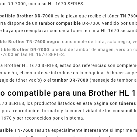
ambor DR-7000, como su HL 1670 SERIES.
patible Brother DR-7000
es la pieza que recibe el tóner TN-7600
oría dispone de un
tambor compatible
DR-7000 vendido por unida
e haya que reemplazar con cada tóner: en una HL 1670 se ca
ble Brother TN-7600 negro
: consumible de tinta, solo negro, 
tible Brother DR-7000
: unidad de tambor de imagen, versión c
N-7600 en las HL 1670 SERIES.
a Brother HL 1670 SERIES, estas dos referencias son compleme
inuación, el conjunto se introduce en la máquina. Al hacer su 
aje de tóner vacío) o el
tambor DR-7000
(mensaje de tambor a
l o compatible para una Brother HL
670 SERIES, los productos listados en esta página son
tóneres
 para reproducir el formato y la conectividad de los consumible
 1670 y ser reconocidos por el sistema.
atible TN-7600
resulta especialmente interesante si imprime 