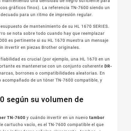
na manteniendo una densidad de negro suficiente para
cos gráficos finos). La referencia TN-7600 siendo un
adecuado para un ritmo de impresión regular.
presupuesto de mantenimiento de su HL 1670 SERIES.
horro se nota sobre todo cuando hay que reemplazar
000 es pertinente si su HL 1670 muestra un mensaje
n invertir en piezas Brother originales.
iabilidad es crucial (por ejemplo, una HL 1670 en un
portante es mantenerse con un conjunto coherente
DR-
marcas, borrones o compatibilidades aleatorias. En
o acompañado de un tóner TN-7600 compatible, y
00 según su volumen de
ner TN-7600
y cuándo invertir en un nuevo
tambor
de cartucho vacío, es el TN-7600 compatible el que