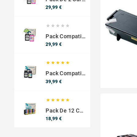
Precio
29,99 €





Pack Compatible Con HP 302 XL Negro Y Color - SIN NIVEL DE TINTA
Precio
29,99 €





Pack Compatible Canon PG-540 XL / CL-541 XL ? Negro Y Color ? Alta Capacidad
Precio
39,99 €





Pack De 12 Cartuchos Compatibles EPSON 603XL
Precio
18,99 €