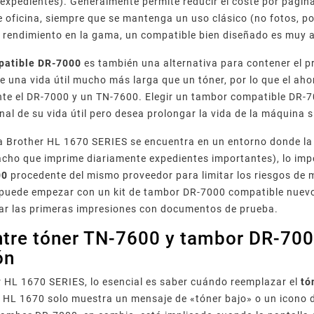
expedientes). Generalmente permite reducir el coste por pági
oficina, siempre que se mantenga un uso clásico (no fotos, po
 rendimiento en la gama, un compatible bien diseñado es muy 
patible DR-7000
es también una alternativa para contener el 
ne una vida útil mucho más larga que un tóner, por lo que el a
te el DR-7000 y un TN-7600. Elegir un tambor compatible DR-7
nal de su vida útil pero desea prolongar la vida de la máquina si
a Brother HL 1670 SERIES se encuentra en un entorno donde la f
cho que imprime diariamente expedientes importantes), lo im
00
procedente del mismo proveedor para limitar los riesgos de 
 puede empezar con un kit de tambor DR-7000 compatible nuev
sar las primeras impresiones con documentos de prueba.
entre tóner TN-7600 y tambor DR-70
ón
 HL 1670 SERIES, lo esencial es saber cuándo reemplazar el
tó
su HL 1670 solo muestra un mensaje de «tóner bajo» o un icono 