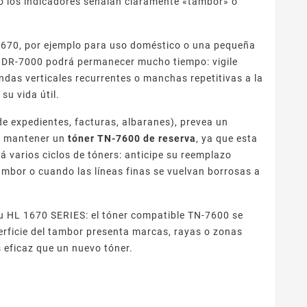
 o los indicadores señalan claramente «tambor» o
1670, por ejemplo para uso doméstico o una pequeña
r DR-7000 podrá permanecer mucho tiempo: vigile
andas verticales recurrentes o manchas repetitivas a la
su vida útil.
e expedientes, facturas, albaranes), prevea un
le mantener un
tóner TN-7600 de reserva
, ya que esta
á varios ciclos de tóners: anticipe su reemplazo
ambor o cuando las líneas finas se vuelvan borrosas a
 su HL 1670 SERIES: el tóner compatible TN-7600 se
erficie del tambor presenta marcas, rayas o zonas
eficaz que un nuevo tóner.