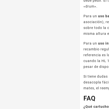
debe pedir. El
«drum».
Para un
uso b
asociación), r
sobre todo la 
misma altura en
Para un
uso i
recambio regu
referencia es 
cuando la HL 1
pesar de dispo
Si tiene dudas
desacopla fáci
mates, el reem
FAQ
¿Qué cartucho