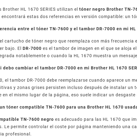
 Brother HL 1670 SERIES utilizan el
tóner negro Brother TN-7
 encontrará estas dos referencias en versión compatible: un 
iferencia entre el tóner TN-7600 y el tambor DR-7000 en mi H
el cartucho de tóner negro que reemplaza con más frecuencia e
er bajo. El
DR-7000
es el tambor de imagen en el que se aloja e
degrada notablemente o cuando la HL 1670 muestra un mensaje
i debo cambiar el tambor DR-7000 en mi Brother HL 1670 SE
0, el tambor DR-7000 debe reemplazarse cuando aparece un me
tivas y zonas grises persisten incluso después de instalar un 
e en el mismo lugar de la página, eso suele indicar un desgast
un tóner compatible TN-7600 para una Brother HL 1670 usada
ompatible TN-7600 negro
es adecuado para las HL 1670 que im
. Le permite controlar el coste por página manteniendo una cal
a profesional.