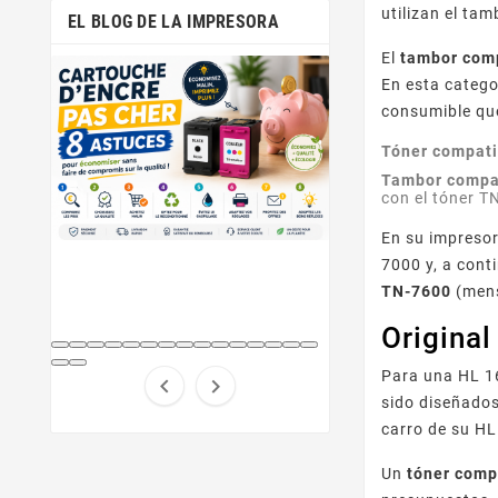
utilizan el t
EL BLOG DE LA IMPRESORA
El
tambor com
En esta categ
consumible qu
Tóner compati
Tambor compa
con el tóner T
En su impresor
7000 y, a cont
TN-7600
(mens
Origina
Para una HL 1


sido diseñados
carro de su HL
Un
tóner comp