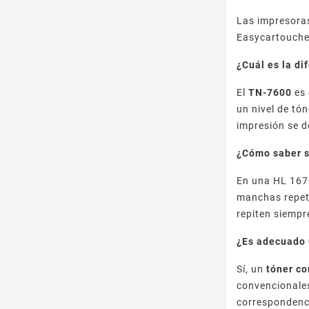
Las impresoras
Easycartouche
¿Cuál es la d
El
TN-7600
es 
un nivel de tón
impresión se 
¿Cómo saber s
En una HL 167
manchas repeti
repiten siempr
¿Es adecuado 
Sí, un
tóner c
convencionales
correspondenci