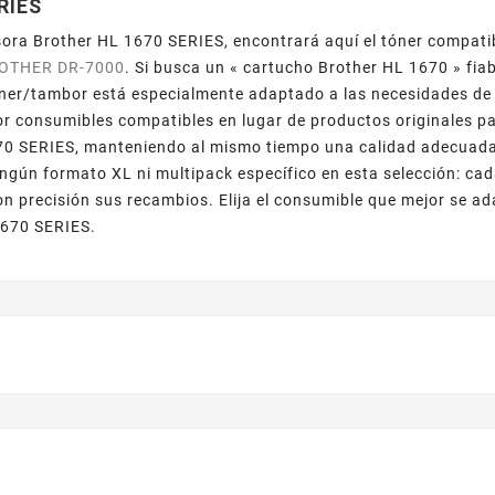
RIES
sora Brother HL 1670 SERIES, encontrará aquí el tóner compat
OTHER DR-7000
. Si busca un « cartucho Brother HL 1670 » fiab
ner/tambor está especialmente adaptado a las necesidades de u
r consumibles compatibles en lugar de productos originales pa
70 SERIES, manteniendo al mismo tiempo una calidad adecuada
ingún formato XL ni multipack específico en esta selección: ca
on precisión sus recambios. Elija el consumible que mejor se ad
1670 SERIES.