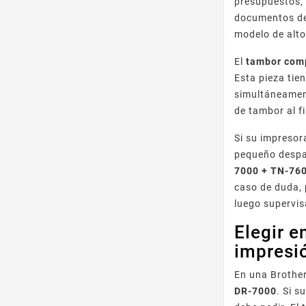
presupuestos, 
documentos de 
modelo de alto
El
tambor com
Esta pieza tie
simultáneamen
de tambor al fi
Si su impresor
pequeño despa
7000 + TN-76
caso de duda,
luego supervi
Elegir 
impresi
En una Brother
DR-7000
. Si 