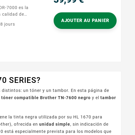
Precio
 calidad de
AJOUTER AU PANIER
 en sus documentos
 8 jours
r la referencia
lmente en su
 sinergia con su
 es sencilla y
los pasos y puede...
670 SERIES?
distintos: un tóner y un tambor. En esta página de
l
tóner compatible Brother TN-7600 negro
y el
tambor
ene la tinta negra utilizada por su HL 1670 para
ther), ofrecida en
unidad simple
, sin indicación de
00 está especialmente prevista para los modelos que