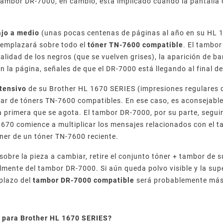
 tambor DR-7000, en cambio, está implicado cuando la pantalla
ajo a medio
(unas pocas centenas de páginas al año en su HL 
eemplazará sobre todo el
tóner TN-7600 compatible
. El tambo
calidad de los negros (que se vuelven grises), la aparición de b
 la página, señales de que el DR-7000 está llegando al final de 
ntensivo
de su Brother HL 1670 SERIES (impresiones regulares d
lar de tóners TN-7600 compatibles. En ese caso, es aconsejab
la primera que se agota. El tambor DR-7000, por su parte, seguir
670 comience a multiplicar los mensajes relacionados con el t
ner de un tóner TN-7600 reciente.
 sobre la pieza a cambiar, retire el conjunto tóner + tambor de
lmente del tambor DR-7000. Si aún queda polvo visible y la sup
plazo del
tambor DR-7000 compatible
será probablemente más 
 para Brother HL 1670 SERIES?