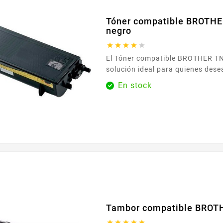
Tóner compatible BROTH
negro





El Tóner compatible BROTHER TN-7600 negro es la
solución ideal para quienes dese
impresiones nítidas y uniformes
En stock
control de sus gastos. Diseñado 
impresoras Brother que aceptan la 
7600 , se integra fácilmente en s
impresión y garantiza resultados
para sus textos, informes y...
Tambor compatible BROT




