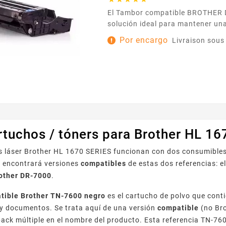
El Tambor compatible BROTHER DR-7000 es la
solución ideal para mantener una
impresión regular y profesional
Por encargo
Livraison sous
diarios. Diseñado para reemplaza
Brother DR-7000, se integra fáci
impresora y funciona en perfecta
cartucho de tóner. Su instalación
rápida: lo instala en unos sencil
rtuchos / tóners para Brother HL 1
 láser Brother HL 1670 SERIES funcionan con dos consumibles 
 encontrará versiones
compatibles
de estas dos referencias: e
other DR-7000
.
tible Brother TN-7600 negro
es el cartucho de polvo que conti
 y documentos. Se trata aquí de una versión
compatible
(no Bro
ack múltiple en el nombre del producto. Esta referencia TN-76