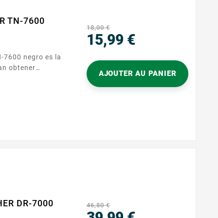
ER TN-7600
18,00 €
15,99 €
Precio
an obtener
AJOUTER AU PANIER
 manteniendo el
para las
referencia TN-
u rutina de
 profesionales
HER DR-7000
46,80 €
39,99 €