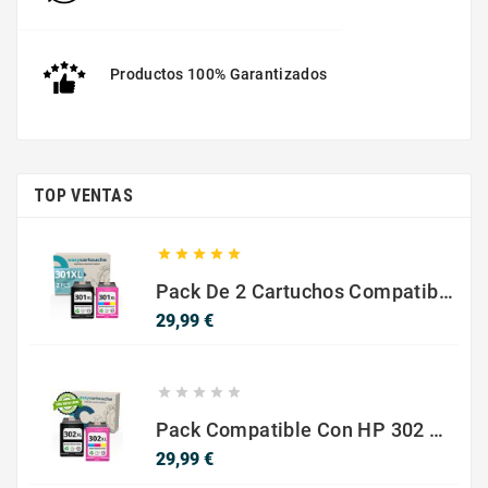
Productos 100% Garantizados
TOP VENTAS





Pack De 2 Cartuchos Compatibles Con HP 301 XL Negro Y Color
Precio
29,99 €





Pack Compatible Con HP 302 XL Negro Y Color - SIN NIVEL DE TINTA
Precio
29,99 €