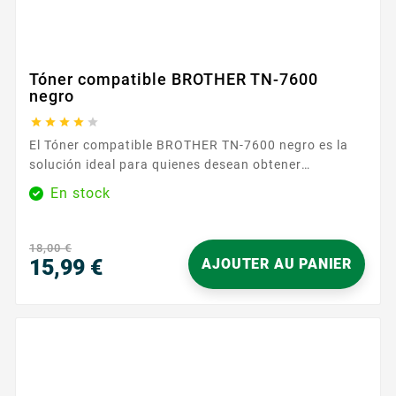
Tóner compatible BROTHER TN-7600
negro





El Tóner compatible BROTHER TN-7600 negro es la
solución ideal para quienes desean obtener
impresiones nítidas y uniformes manteniendo el
En stock
control de sus gastos. Diseñado para las impresoras
Brother que aceptan la referencia TN-7600 , se
integra fácilmente en su rutina de impresión y
18,00 €
garantiza resultados profesionales para sus textos,
15,99 €
AJOUTER AU PANIER
informes y...
Precio