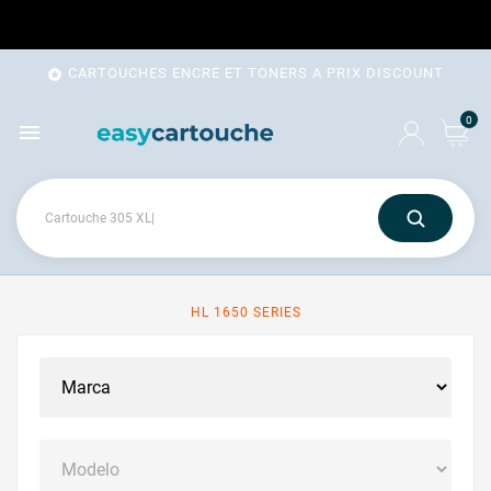
CARTOUCHES ENCRE ET TONERS A PRIX DISCOUNT

0

HL 1650 SERIES