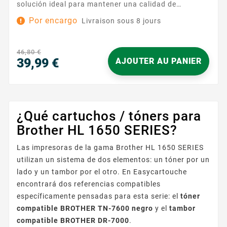
solución ideal para mantener una calidad de
impresión regular y profesional en sus documentos
Por encargo
Livraison sous 8 jours
diarios. Diseñado para reemplazar la referencia
Brother DR-7000, se integra fácilmente en su
impresora y funciona en perfecta sinergia con su
46,80 €
cartucho de tóner. Su instalación es sencilla y rápida:
39,99 €
AJOUTER AU PANIER
lo instala en unos sencillos pasos y puede...
Precio
¿Qué cartuchos / tóners para
Brother HL 1650 SERIES?
Las impresoras de la gama Brother HL 1650 SERIES
utilizan un sistema de dos elementos: un tóner por un
lado y un tambor por el otro. En Easycartouche
encontrará dos referencias compatibles
específicamente pensadas para esta serie: el
tóner
compatible BROTHER TN-7600 negro
y el
tambor
compatible BROTHER DR-7000
.