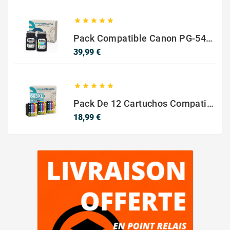





Pack Compatible Canon PG-540 XL / CL-541 XL ? Negro Y Color ? Alta Capacidad
Precio
39,99 €





Pack De 12 Cartuchos Compatibles EPSON 603XL
Precio
18,99 €