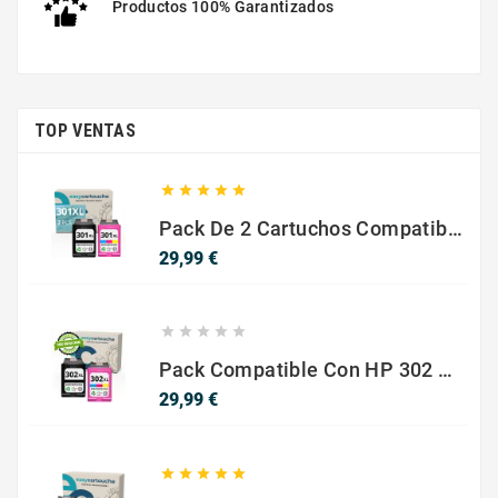
Productos 100% Garantizados
TOP VENTAS





Pack De 2 Cartuchos Compatibles Con HP 301 XL Negro Y Color
Precio
29,99 €





Pack Compatible Con HP 302 XL Negro Y Color - SIN NIVEL DE TINTA
Precio
29,99 €




