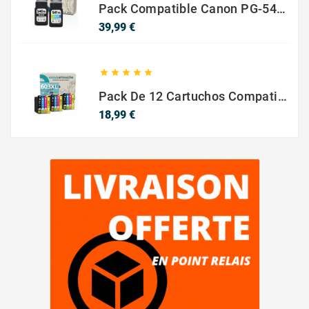
Pack Compatible Canon PG-540 XL / CL-541 XL ? Negro Y Color ? Alta Capacidad
Precio
39,99 €





Pack De 12 Cartuchos Compatibles EPSON 603XL
Precio
18,99 €