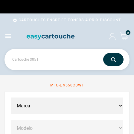
CARTOUCHES ENCRE ET TONERS A PRIX DISCOUNT

0

MFC-L 9550CDWT