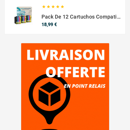





Pack De 12 Cartuchos Compatibles EPSON 603XL
Precio
18,99 €