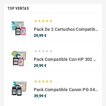
TOP VENTAS





Pack De 2 Cartuchos Compatibles Con HP 301 XL Negro Y Color
Precio
29,99 €





Pack Compatible Con HP 302 XL Negro Y Color - SIN NIVEL DE TINTA
Precio
29,99 €





Pack Compatible Canon PG-540 XL / CL-541 XL ? Negro Y Color ? Alta Capacidad
Precio
39,99 €