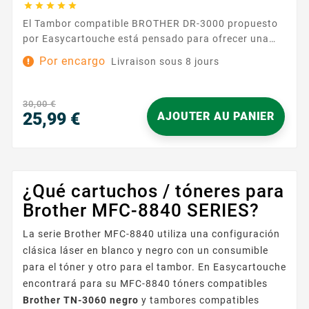





El Tambor compatible BROTHER DR-3000 propuesto
por Easycartouche está pensado para ofrecer una
experiencia de impresión sencilla, estable y serena.
Por encargo
Livraison sous 8 jours
Diseñado para las impresoras que aceptan la
referencia DR-3000, se integra de forma natural en su
equipo y funciona en perfecta armonía con los toners
30,00 €
Brother TN3030 / TN3060 . Resultado: documentos
25,99 €
AJOUTER AU PANIER
nítidos y...
Precio
¿Qué cartuchos / tóneres para
Brother MFC-8840 SERIES?
La serie Brother MFC-8840 utiliza una configuración
clásica láser en blanco y negro con un consumible
para el tóner y otro para el tambor. En Easycartouche
encontrará para su MFC-8840 tóners compatibles
Brother TN-3060 negro
y tambores compatibles