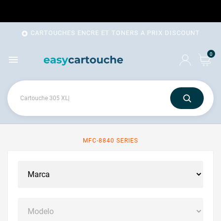
CARTOUCHES ENCRE ET TONERS A PRIX DISCOUNT

0

MFC-8840 SERIES