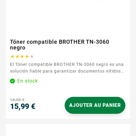
Tóner compatible BROTHER TN-3060
negro





El Tóner compatible BROTHER TN-3060 negro es una
solución fiable para garantizar documentos nítidos
en el día a día. Diseñado para las impresoras que
En stock
utilizan las referencias TN3030 / TN3060 , se instala
fácilmente y es reconocido rápidamente por el
equipo. Su color negro ofrece un resultado legible y
18,00 €
homogéneo para sus textos, cartas e...
15,99 €
AJOUTER AU PANIER
Precio