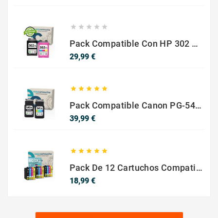





Pack Compatible Con HP 302 XL Negro Y Color - SIN NIVEL DE TINTA
Precio
29,99 €





Pack Compatible Canon PG-540 XL / CL-541 XL ? Negro Y Color ? Alta Capacidad
Precio
39,99 €





Pack De 12 Cartuchos Compatibles EPSON 603XL
Precio
18,99 €