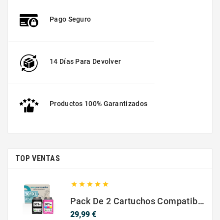
Pago Seguro
14 Días Para Devolver
Productos 100% Garantizados
TOP VENTAS





Pack De 2 Cartuchos Compatibles Con HP 301 XL Negro Y Color
Precio
29,99 €