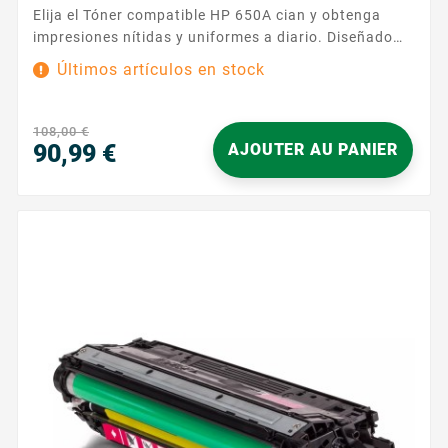
Elija el Tóner compatible HP 650A cian y obtenga
impresiones nítidas y uniformes a diario. Diseñado
para impresoras que utilizan la referencia HP 650A ,
Últimos artículos en stock
este consumible ofrece una reproducción fiel de los
azules, ideal para logotipos, gráficos, presentaciones
y materiales de comunicación. Su tonalidad cian
108,00 €
aporta profundidad y equilibrio a...
90,99 €
AJOUTER AU PANIER
Precio