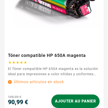
Tóner compatible HP 650A magenta





El Tóner compatible HP 650A magenta es la solución
ideal para impresiones a color nítidas y uniformes
tanto en la oficina como en casa. Diseñado para
Últimos artículos en stock
sustituir la referencia HP 650A, reproduce tonos
magenta intensos y homogéneos, perfectos para tus
informes, presentaciones y materiales de marketing.
108,00 €
Disfrutas de una calidad de impresión fiable en
90,99 €
AJOUTER AU PANIER
cada...
Precio