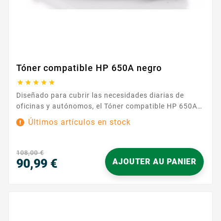
Tóner compatible HP 650A negro





Diseñado para cubrir las necesidades diarias de
oficinas y autónomos, el Tóner compatible HP 650A
negro ofrece una solución fiable para obtener
Últimos artículos en stock
documentos nítidos y profesionales. Su formulación
produce negros uniformes y textos precisos,
adecuados para informes, presupuestos,
108,00 €
presentaciones y correspondencia. Se instala sin
90,99 €
AJOUTER AU PANIER
esfuerzo en impresoras que aceptan la referencia...
Precio