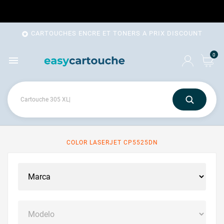
CARTOUCHES ENCRE ET TONERS A PRIX DISCOUNT

0

COLOR LASERJET CP5525DN