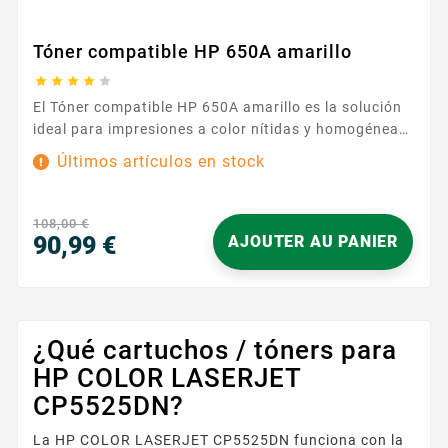
Tóner compatible HP 650A amarillo





El Tóner compatible HP 650A amarillo es la solución
ideal para impresiones a color nítidas y homogéneas
en el día a día. Diseñado para funcionar con
Últimos artículos en stock
impresoras que utilizan la serie HP 650A , garantiza
una excelente compatibilidad y se integra
perfectamente en su rutina de impresión. Ya sea para
108,00 €
presentaciones, gráficos o documentos de...
90,99 €
AJOUTER AU PANIER
Precio
¿Qué cartuchos / tóners para
HP COLOR LASERJET
CP5525DN?
La HP COLOR LASERJET CP5525DN funciona con la