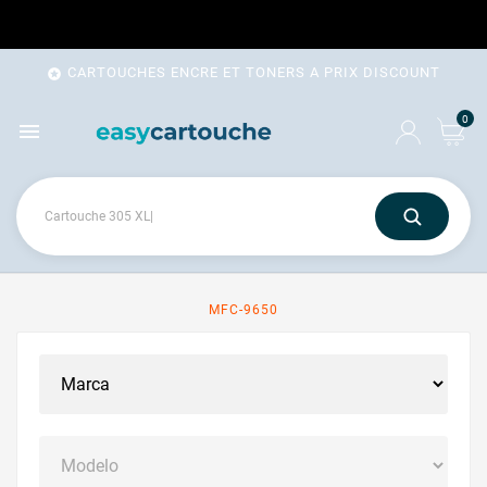
CARTOUCHES ENCRE ET TONERS A PRIX DISCOUNT

0

MFC-9650