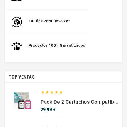
14 Días Para Devolver
Productos 100% Garantizados
TOP VENTAS





Pack De 2 Cartuchos Compatibles Con HP 301 XL Negro Y Color
Precio
29,99 €