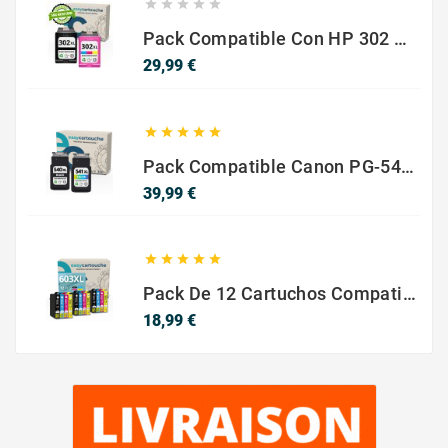





Pack Compatible Con HP 302 XL Negro Y Color - SIN NIVEL DE TINTA
Precio
29,99 €





Pack Compatible Canon PG-540 XL / CL-541 XL ? Negro Y Color ? Alta Capacidad
Precio
39,99 €





Pack De 12 Cartuchos Compatibles EPSON 603XL
Precio
18,99 €