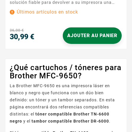
solución fiable para devolver a su impresora una
calidad de impresión nítida y uniforme. Diseñado
Últimos artículos en stock
para funcionar en perfecta armonía con los modelos
Brother que utilizan la referencia DR-6000, garantiza
una reproducción limpia de textos y gráficos, página
36,00 €
tras página. Su instalación es sencilla y rápida: retire
30,99 €
AJOUTER AU PANIER
el tambor...
Precio
¿Qué cartuchos / tóneres para
Brother MFC-9650?
La Brother MFC-9650 es una impresora láser en
blanco y negro que funciona con un dúo bien
definido: un tóner y un tambor separados. En esta
página encontrará dos referencias compatibles
distintas: el
tóner compatible Brother TN-6600
negro
y el
tambor compatible Brother DR-6000
.