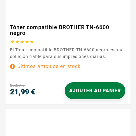
Tóner compatible BROTHER TN-6600
negro





El Tóner compatible BROTHER TN-6600 negro es una
solución fiable para sus impresiones diarias.
Diseñado para integrarse fácilmente con impresoras
Últimos artículos en stock
que utilizan las referencias TN6300 / TN6600 ,
garantiza una instalación rápida y sin
complicaciones. Inserte el cartucho en su sitio, siga
25,20 €
los pasos de su impresora y reanude su trabajo en
21,99 €
AJOUTER AU PANIER
unos minutos. Con...
Precio