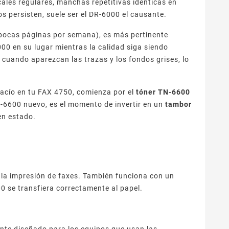
icales regulares, manchas repetitivas idénticas en
s persisten, suele ser el DR-6000 el causante.
pocas páginas por semana), es más pertinente
0 en su lugar mientras la calidad siga siendo
cuando aparezcan las trazas y los fondos grises, lo
vacío en tu FAX 4750, comienza por el
tóner TN-6600
N-6600 nuevo, es el momento de invertir en un
tambor
en estado.
la impresión de faxes. También funciona con un
00 se transfiera correctamente al papel.
ente diseñado para los equipos que usan las