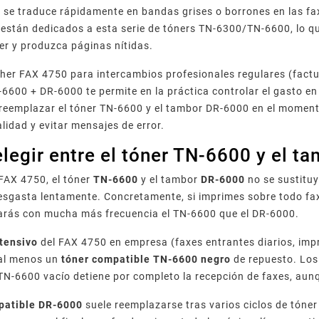
d se traduce rápidamente en bandas grises o borrones en las 
 están dedicados a esta serie de tóners TN-6300/TN-6600, lo 
ner y produzca páginas nítidas.
ther FAX 4750 para intercambios profesionales regulares (factur
6600 + DR-6000 te permite en la práctica controlar el gasto en 
 reemplazar el tóner TN-6600 y el tambor DR-6000 en el momen
alidad y evitar mensajes de error.
legir entre el tóner TN-6600 y el t
FAX 4750, el tóner
TN-6600
y el tambor
DR-6000
no se sustituy
esgasta lentamente. Concretamente, si imprimes sobre todo fa
iarás con mucha más frecuencia el TN-6600 que el DR-6000.
ntensivo
del FAX 4750 en empresa (faxes entrantes diarios, imp
 al menos un
tóner compatible TN-6600 negro
de repuesto. Los
TN-6600 vacío detiene por completo la recepción de faxes, aun
patible DR-6000
suele reemplazarse tras varios ciclos de tóne