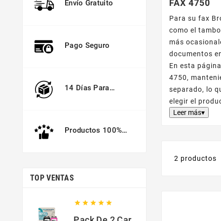
FAX 4750
Envío Gratuito
Para su fax Br
como el tambo
más ocasionale
Pago Seguro
documentos en
En esta página
4750, manteni
14 Días Para
separado, lo q
Devolver
elegir el prod
Leer más▾
Productos 100%
Garantizados
2 productos
TOP VENTAS





Pack De 2 Cartuchos Compatibles Con HP 301 XL Negro Y Color