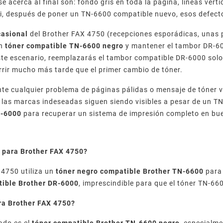
se acerca al final son: fondo gris en toda la página, líneas vert
Si, después de poner un TN-6600 compatible nuevo, esos defecto
casional
del Brother FAX 4750 (recepciones esporádicas, unas 
un
tóner compatible TN-6600 negro
y mantener el tambor DR-600
ste escenario, reemplazarás el tambor compatible DR-6000 solo 
rir mucho más tarde que el primer cambio de tóner.
te cualquier problema de páginas pálidas o mensaje de tóner 
i las marcas indeseadas siguen siendo visibles a pesar de un T
R-6000
para recuperar un sistema de impresión completo en bu
 para Brother FAX 4750?
 4750 utiliza un
tóner negro compatible Brother TN-6600
para 
ible Brother DR-6000
, imprescindible para que el tóner TN-66
ra Brother FAX 4750?
ado es el
tóner compatible Brother TN-6600 negro
, especialm