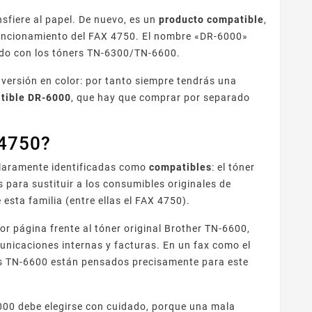
ansfiere al papel. De nuevo, es un
producto compatible
,
o funcionamiento del FAX 4750. El nombre «DR-6000»
sado con los tóners TN-6300/TN-6600.
 versión en color: por tanto siempre tendrás una
tible DR-6000
, que hay que comprar por separado
 4750?
 claramente identificadas como
compatibles
: el tóner
 para sustituir a los consumibles originales de
sta familia (entre ellas el FAX 4750).
or página frente al tóner original Brother TN-6600,
icaciones internas y facturas. En un fax como el
bles TN-6600 están pensados precisamente para este
000 debe elegirse con cuidado, porque una mala