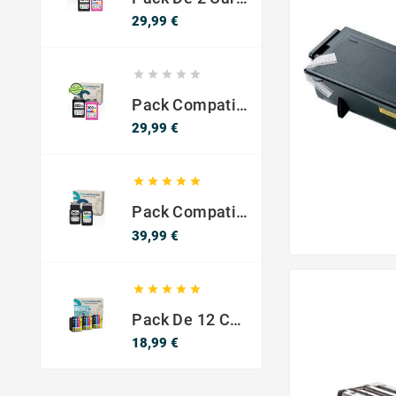
Precio
29,99 €





Pack Compatible Con HP 302 XL Negro Y Color - SIN NIVEL DE TINTA
Precio
29,99 €





Pack Compatible Canon PG-540 XL / CL-541 XL ? Negro Y Color ? Alta Capacidad
Precio
39,99 €





Pack De 12 Cartuchos Compatibles EPSON 603XL
Precio
18,99 €