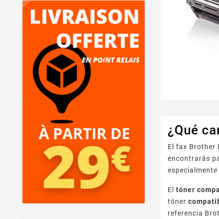
¿Qué ca
El fax Brothe
encontrarás p
especialmente 
El
tóner compa
tóner
compati
referencia Bro