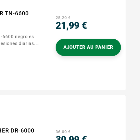
ER TN-6600
25,20 €
21,99 €
Precio
resiones diarias.
AJOUTER AU PANIER
ente con
TN6300 /
ón rápida y sin
ho en su sitio,
 reanude su
HER DR-6000
36,00 €
30,99 €