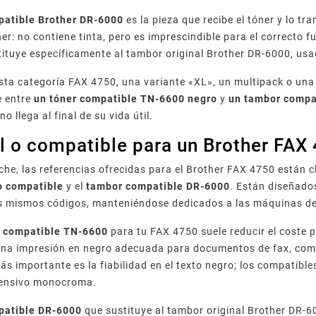
patible Brother DR-6000
es la pieza que recibe el tóner y lo tr
óner: no contiene tinta, pero es imprescindible para el correct
tituye específicamente al tambor original Brother DR-6000, u
esta categoría FAX 4750, una variante «XL», un multipack o una
e entre
un tóner compatible TN-6600 negro
y
un tambor compa
 llega al final de su vida útil.
l o compatible para un Brother FAX
he, las referencias ofrecidas para el Brother FAX 4750 están
o compatible
y el
tambor compatible DR-6000
. Están diseñados
s mismos códigos, manteniéndose dedicados a las máquinas de e
r compatible TN-6600
para tu FAX 4750 suele reducir el coste p
na impresión en negro adecuada para documentos de fax, comun
ás importante es la fiabilidad en el texto negro; los compati
ntensivo monocroma.
patible DR-6000
que sustituye al tambor original Brother DR-6