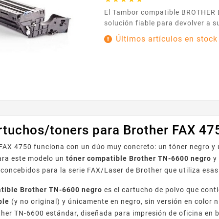
El Tambor compatible BROTHER DR-6000 es una
solución fiable para devolver a 
calidad de impresión nítida y un
Últimos artículos en stock
para funcionar en perfecta armo
modelos Brother que utilizan la 
garantiza una reproducción limpi
gráficos, página tras página. Su instalación es
sencilla y rápida: retire el tambor
rtuchos/toners para Brother FAX 47
r FAX 4750 funciona con un dúo muy concreto: un tóner negro 
ara este modelo un
tóner compatible Brother TN-6600 negro
y
concebidos para la serie FAX/Laser de Brother que utiliza esas
tible Brother TN-6600 negro
es el cartucho de polvo que conti
ble
(y no original) y únicamente en negro, sin versión en color
ther TN-6600 estándar, diseñada para impresión de oficina en 