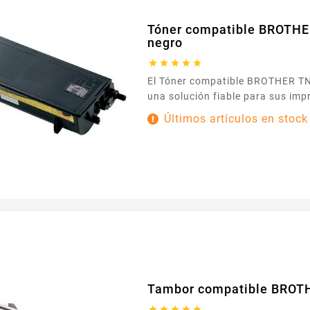
Tóner compatible BROTH
negro





El Tóner compatible BROTHER TN-6600 negro es
una solución fiable para sus imp
Diseñado para integrarse fácilm
Últimos artículos en stock
impresoras que utilizan las referencias 
TN6600 , garantiza una instalaci
complicaciones. Inserte el cartuc
siga los pasos de su impresora y
trabajo en unos minutos. Con...
Tambor compatible BROT




