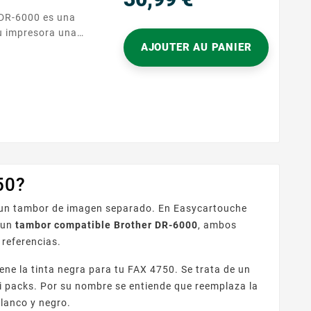
Precio
su impresora una
AJOUTER AU PANIER
iforme. Diseñado
nía con los
referencia DR-6000,
a de textos y
...
50?
y un tambor de imagen separado. En Easycartouche
 un
tambor compatible Brother DR-6000
, ambos
 referencias.
ene la tinta negra para tu FAX 4750. Se trata de un
 ni packs. Por su nombre se entiende que reemplaza la
blanco y negro.