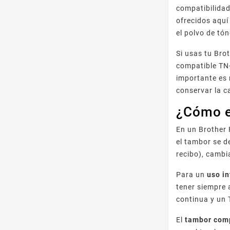
compatibilida
ofrecidos aquí
el polvo de tó
Si usas tu Bro
compatible TN-
importante es
conservar la c
¿Cómo e
En un Brother 
el tambor se d
recibo), camb
Para un
uso i
tener siempre
continua y un 
El
tambor com