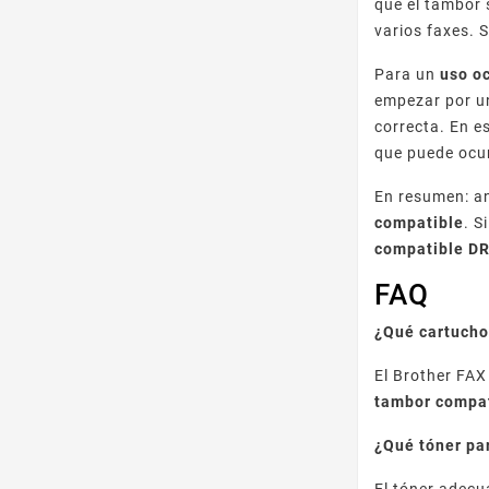
que el tambor 
varios faxes. 
Para un
uso o
empezar por 
correcta. En e
que puede ocur
En resumen: an
compatible
. S
compatible D
FAQ
¿Qué cartucho
El Brother FAX
tambor compat
¿Qué tóner pa
El tóner adecu