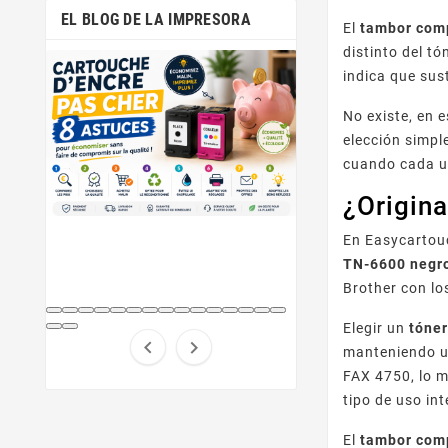
EL BLOG DE LA IMPRESORA
El
tambor com
distinto del t
indica que sus
No existe, en 
elección simpl
cuando cada uno
¿Origina
En Easycartouc
TN-6600 negr
Brother con lo
Elegir un
tóne


manteniendo u
FAX 4750, lo m
tipo de uso i
El
tambor com