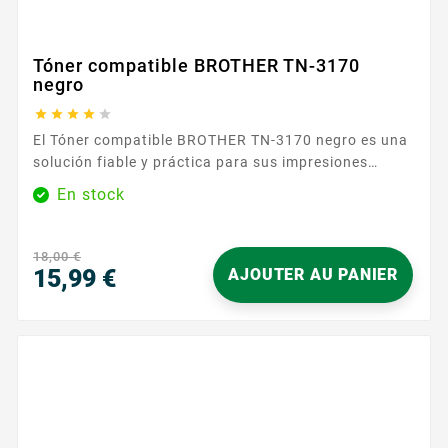
Tóner compatible BROTHER TN-3170
negro





El Tóner compatible BROTHER TN-3170 negro es una
solución fiable y práctica para sus impresiones
diarias. Diseñado para las impresoras Brother que
En stock
aceptan la referencia TN-3170/TN-3130 , se distingue
por una instalación sencilla y un uso intuitivo. Inserte
el cartucho, cierre la tapa y reanude inmediatamente
18,00 €
sus trabajos, sin pasos...
15,99 €
AJOUTER AU PANIER
Precio