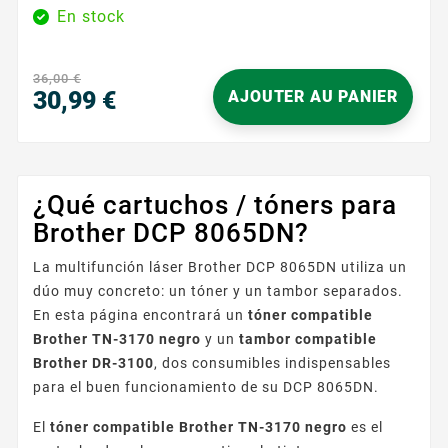
impresión fiable a diario. Diseñado para funcionar
En stock
con impresoras Brother que utilizan los toners
TN3130 / TN3170 , se integra perfectamente con su
equipo y garantiza páginas nítidas, limpias y
36,00 €
uniformes, documento tras documento. Su principal
30,99 €
AJOUTER AU PANIER
ventaja radica en su...
Precio
¿Qué cartuchos / tóners para
Brother DCP 8065DN?
La multifunción láser Brother DCP 8065DN utiliza un
dúo muy concreto: un tóner y un tambor separados.
En esta página encontrará un
tóner compatible
Brother TN-3170 negro
y un
tambor compatible
Brother DR-3100
, dos consumibles indispensables
para el buen funcionamiento de su DCP 8065DN.
El
tóner compatible Brother TN-3170 negro
es el