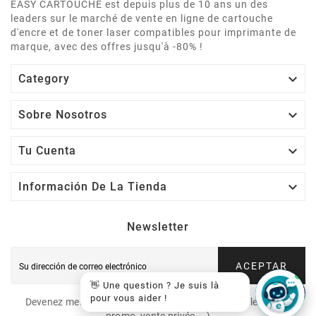
EASY CARTOUCHE est depuis plus de 10 ans un des
leaders sur le marché de vente en ligne de cartouche
d'encre et de toner laser compatibles pour imprimante de
marque, avec des offres jusqu'à -80% !

Category

Sobre Nosotros

Tu Cuenta

Información De La Tienda
Newsletter
ACEPTAR
👋 Une question ? Je suis là
pour vous aider !
Devenez membre VIP et recevez nos offres spéciales (code
promo, vente privée,...)