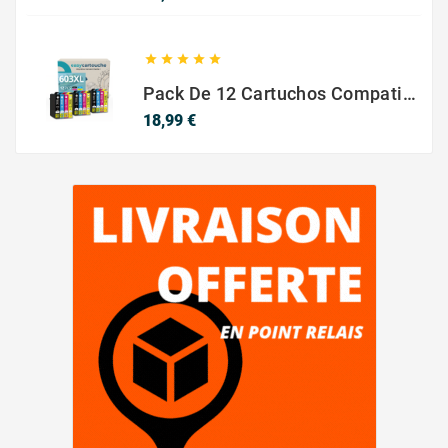





Pack De 12 Cartuchos Compatibles EPSON 603XL
Precio
18,99 €