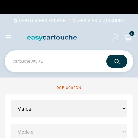
CARTOUCHES ENCRE ET TONERS A PRIX DISCOUNT

0

DCP 8065DN