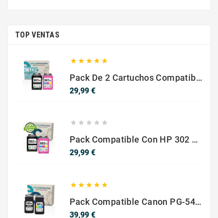
TOP VENTAS





Pack De 2 Cartuchos Compatibles Con HP 301 XL Negro Y Color
Precio
29,99 €





Pack Compatible Con HP 302 XL Negro Y Color - SIN NIVEL DE TINTA
Precio
29,99 €





Pack Compatible Canon PG-540 XL / CL-541 XL ? Negro Y Color ? Alta Capacidad
Precio
39,99 €