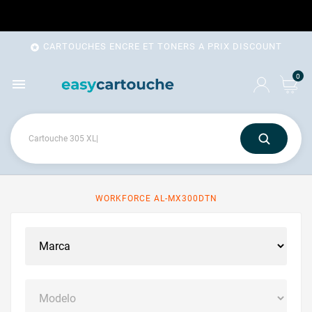
CARTOUCHES ENCRE ET TONERS A PRIX DISCOUNT

0

WORKFORCE AL-MX300DTN