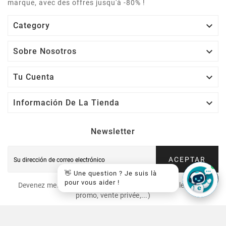
marque, avec des offres jusqu'à -80% !

Category

Sobre Nosotros

Tu Cuenta

Información De La Tienda
Newsletter
ACEPTAR
👋 Une question ? Je suis là
pour vous aider !
Devenez membre VIP et recevez nos offres spéciales (code
promo, vente privée,...)