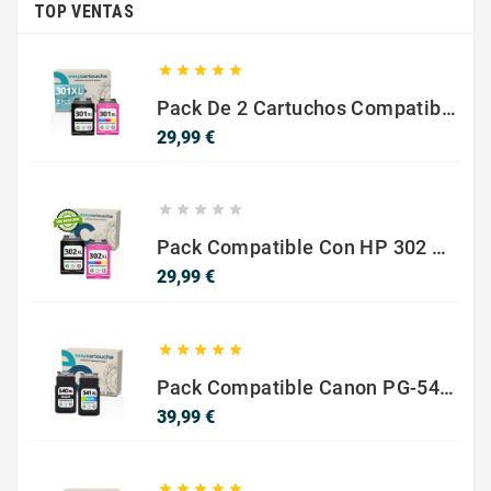
TOP VENTAS





Pack De 2 Cartuchos Compatibles Con HP 301 XL Negro Y Color
Precio
29,99 €





Pack Compatible Con HP 302 XL Negro Y Color - SIN NIVEL DE TINTA
Precio
29,99 €





Pack Compatible Canon PG-540 XL / CL-541 XL ? Negro Y Color ? Alta Capacidad
Precio
39,99 €




