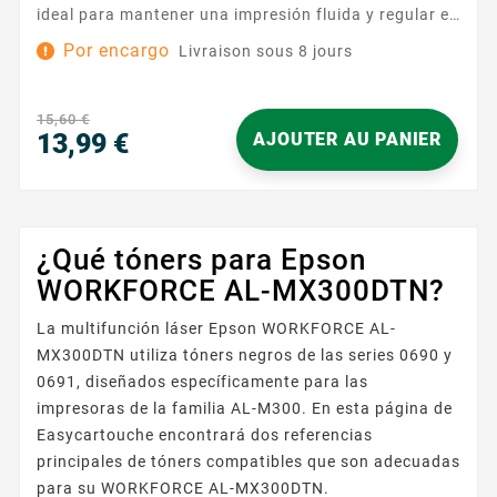
ideal para mantener una impresión fluida y regular en
el día a día. Diseñado para funcionar con la gama
Por encargo
Livraison sous 8 jours
EPSON AL-M300 , se integra de forma natural en su
entorno de impresión y garantiza documentos nítidos
y profesionales. Gracias a su instalación simple y
15,60 €
rápida , sustituye su...
13,99 €
AJOUTER AU PANIER
Precio
¿Qué tóners para Epson
WORKFORCE AL-MX300DTN?
La multifunción láser Epson WORKFORCE AL-
MX300DTN utiliza tóners negros de las series 0690 y
0691, diseñados específicamente para las
impresoras de la familia AL-M300. En esta página de
Easycartouche encontrará dos referencias
principales de tóners compatibles que son adecuadas
para su WORKFORCE AL-MX300DTN.