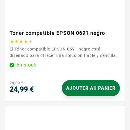
Tóner compatible EPSON 0691 negro





El Tóner compatible EPSON 0691 negro está
diseñado para ofrecer una solución fiable y sencilla
para sus impresiones diarias. Ideal para oficinas y
En stock
para usos habituales, se integra sin esfuerzo con su
equipo para mantener un flujo de trabajo fluido.
Gracias a su compatibilidad con la serie EPSON AL-
28,80 €
M300 , disfruta de un reemplazo seguro y práctico,
24,99 €
AJOUTER AU PANIER
sin ajustes...
Precio