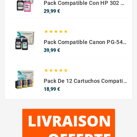
Pack Compatible Con HP 302 XL Negro Y Color - SIN NIVEL DE TINTA
Precio
29,99 €





Pack Compatible Canon PG-540 XL / CL-541 XL ? Negro Y Color ? Alta Capacidad
Precio
39,99 €





Pack De 12 Cartuchos Compatibles EPSON 603XL
Precio
18,99 €