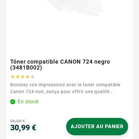
Tóner compatible CANON 724 negro
(3481B002)





Boostez vos impressions avec le toner compatible
Canon 724 noir, conçu pour offrir une qualité
d'impression exceptionnelle et des performances
En stock
fiables. Idéal pour les documents professionnels, ce
toner garantit des résultats nets et précis.
Caractéristiques principales : Couleur : Noir Capacité
36,00 €
d'impression : 6000 pages ...
30,99 €
AJOUTER AU PANIER
Precio