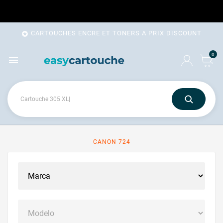
CARTOUCHES ENCRE ET TONERS A PRIX DISCOUNT

0

CANON 724