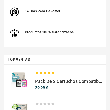
14 Días Para Devolver
Productos 100% Garantizados
TOP VENTAS





Pack De 2 Cartuchos Compatibles Con HP 301 XL Negro Y Color
Precio
29,99 €




