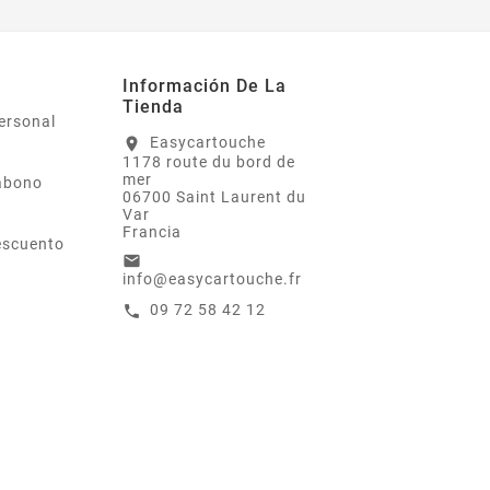
Información De La
Tienda
ersonal
Easycartouche
location_on
1178 route du bord de
mer
abono
06700 Saint Laurent du
Var
Francia
escuento
email
info@easycartouche.fr
09 72 58 42 12
call