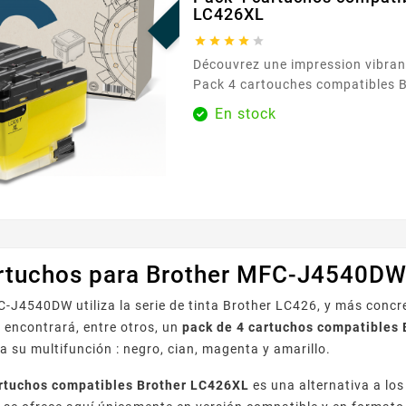
LC426XL





Découvrez une impression vibrant
Pack 4 cartouches compatibles
LC426XL, exclusivement disponi
En stock
Easycartouche. Conçues pour ré
exigences des environnements d
bureau, ces cartouches offrent 
exceptionnelles sans compromett
vous imprimiez des documents o
colorées, ce pack garantit que...
rtuchos para Brother MFC-J4540DW
-J4540DW utiliza la serie de tinta Brother LC426, y más conc
 encontrará, entre otros, un
pack de 4 cartuchos compatibles
a su multifunción : negro, cian, magenta y amarillo.
artuchos compatibles Brother LC426XL
es una alternativa a los