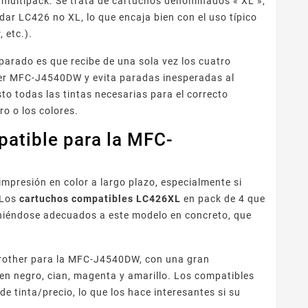
 multipack. Se trata de cartuchos denominados « XL »,
dar LC426 no XL, lo que encaja bien con el uso típico
 etc.).
parado es que recibe de una sola vez los cuatro
her MFC-J4540DW y evita paradas inesperadas al
sto todas las tintas necesarias para el correcto
o o los colores.
patible para la MFC-
impresión en color a largo plazo, especialmente si
 Los
cartuchos compatibles LC426XL
en pack de 4 que
eniéndose adecuados a este modelo en concreto, que
Brother para la MFC-J4540DW, con una gran
nen negro, cian, magenta y amarillo. Los compatibles
 tinta/precio, lo que los hace interesantes si su