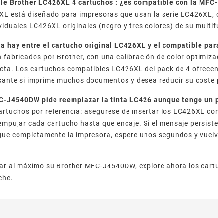
le Brother LC426XL 4 cartuchos : ¿es compatible con la MF
XL está diseñado para impresoras que usan la serie LC426XL, 
viduales LC426XL originales (negro y tres colores) de su multif
ia hay entre el cartucho original LC426XL y el compatible p
fabricados por Brother, con una calibración de color optimiz
ecta. Los cartuchos compatibles LC426XL del pack de 4 ofrece
sante si imprime muchos documentos y desea reducir su coste 
C-J4540DW pide reemplazar la tinta LC426 aunque tengo un 
artuchos por referencia: asegúrese de insertar los LC426XL com
 empujar cada cartucho hasta que encaje. Si el mensaje persiste 
ue completamente la impresora, espere unos segundos y vuelva
ar al máximo su Brother MFC-J4540DW, explore ahora los cart
che.