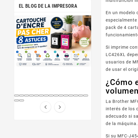
multifunción i
EL BLOG DE LA IMPRESORA
En un modelo 
especialmente 
pack de 4 cart
funcionamiento
Si imprime con
LC426XL depend
usuarios de MF
de usar el ori
¿Cómo e
volumen
La Brother MFC


interés de los
adecuado si sa
de la máquina
Si su MFC-J454