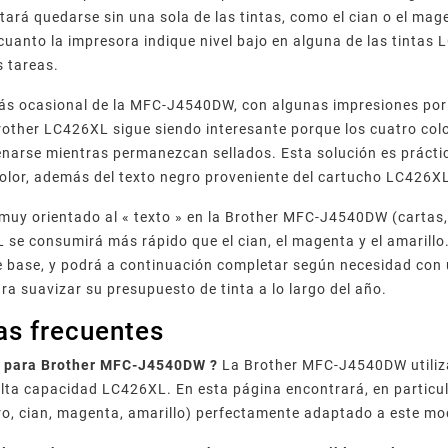
tará quedarse sin una sola de las tintas, como el cian o el ma
n cuanto la impresora indique nivel bajo en alguna de las tintas
s tareas.
ás ocasional de la MFC-J4540DW, con algunas impresiones por 
other LC426XL sigue siendo interesante porque los cuatro colo
arse mientras permanezcan sellados. Esta solución es práctica
olor, además del texto negro proveniente del cartucho LC426X
 muy orientado al « texto » en la Brother MFC-J4540DW (cartas,
se consumirá más rápido que el cian, el magenta y el amarillo
e base, y podrá a continuación completar según necesidad con 
ra suavizar su presupuesto de tinta a lo largo del año.
as frecuentes
o para Brother MFC-J4540DW ?
La Brother MFC-J4540DW utiliza 
lta capacidad LC426XL. En esta página encontrará, en particul
o, cian, magenta, amarillo) perfectamente adaptado a este mo