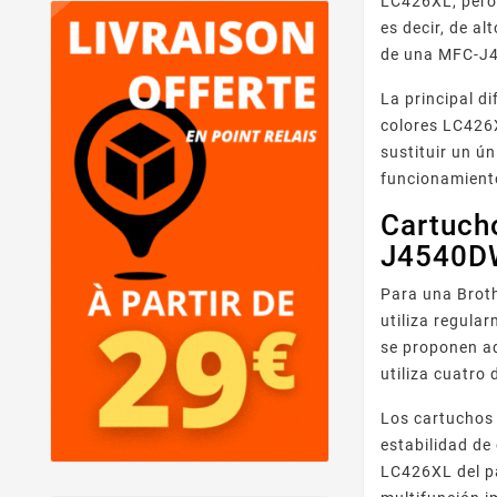
LC426XL, pero 
es decir, de a
de una MFC-J45
La principal d
colores LC426X
sustituir un ún
funcionamiento
Cartucho
J4540D
Para una Broth
utiliza regula
se proponen a
utiliza cuatro
Los cartuchos
estabilidad de
LC426XL del pa