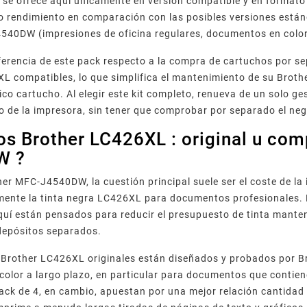
se ofrece aquí únicamente en versión compatible y en formato
lto rendimiento en comparación con las posibles versiones están
40DW (impresiones de oficina regulares, documentos en color,
iferencia de este pack respecto a la compra de cartuchos por se
L compatibles, lo que simplifica el mantenimiento de su Brot
ico cartucho. Al elegir este kit completo, renueva de un solo ge
 de la impresora, sin tener que comprobar por separado el negr
s Brother LC426XL : original u com
W ?
er MFC-J4540DW, la cuestión principal suele ser el coste de la 
rmente la tinta negra LC426XL para documentos profesionales.
quí están pensados para reducir el presupuesto de tinta mant
 depósitos separados.
 Brother LC426XL originales están diseñados y probados por 
 color a largo plazo, en particular para documentos que contie
ck de 4, en cambio, apuestan por una mejor relación cantidad de