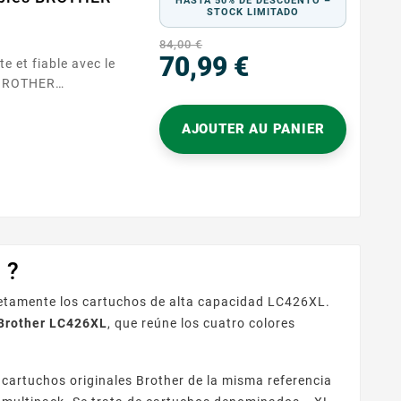
HASTA 50% DE DESCUENTO –
STOCK LIMITADO
84,00 €
70,99 €
e et fiable avec le
 BROTHER
Precio
ble chez
pondre aux
AJOUTER AU PANIER
omestiques et de
des performances
re la qualité. Que
u des images
 ?
retamente los cartuchos de alta capacidad LC426XL.
 Brother LC426XL
, que reúne los cuatro colores
 cartuchos originales Brother de la misma referencia