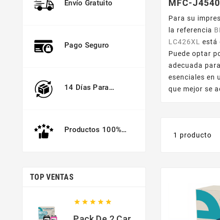
MFC-J454
Envío Gratuito
Para su impre
la referencia
B
LC426XL
está 
Pago Seguro
Puede optar p
adecuada para 
esenciales en 
14 Días Para
que mejor se a
Devolver
Productos 100%
1 producto
Garantizados
TOP VENTAS





Pack De 2 Cartuchos Compatibles Con HP 301 XL Negro Y Color