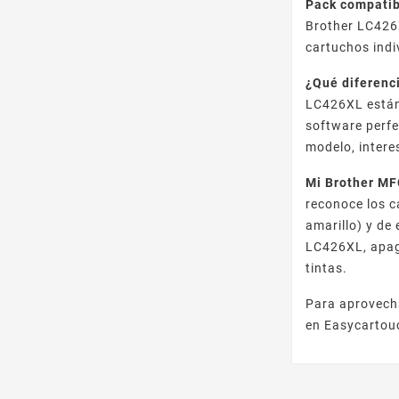
Pack compatib
Brother LC426
cartuchos indi
¿Qué diferenc
LC426XL están 
software perf
modelo, intere
Mi Brother MF
reconoce los c
amarillo) y de
LC426XL, apag
tintas.
Para aprovech
en Easycartou