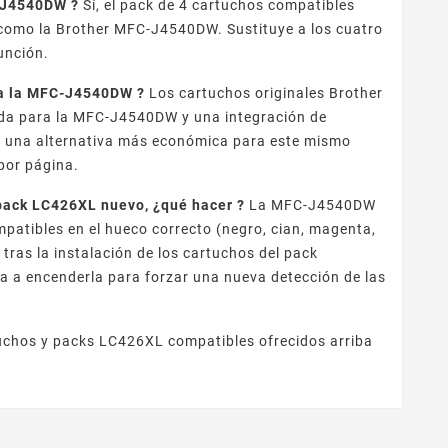
C-J4540DW ?
Sí, el pack de 4 cartuchos compatibles
como la Brother MFC-J4540DW. Sustituye a los cuatro
unción.
ara la MFC-J4540DW ?
Los cartuchos originales Brother
ada para la MFC-J4540DW y una integración de
n una alternativa más económica para este mismo
por página.
pack LC426XL nuevo, ¿qué hacer ?
La MFC-J4540DW
patibles en el hueco correcto (negro, cian, magenta,
tras la instalación de los cartuchos del pack
 a encenderla para forzar una nueva detección de las
uchos y packs LC426XL compatibles ofrecidos arriba