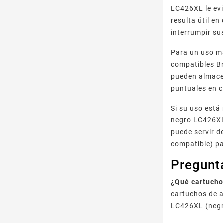
LC426XL le evi
resulta útil e
interrumpir su
Para un uso m
compatibles Br
pueden almacen
puntuales en c
Si su uso está
negro LC426XL 
puede servir d
compatible) pa
Pregunt
¿Qué cartuch
cartuchos de a
LC426XL (negr