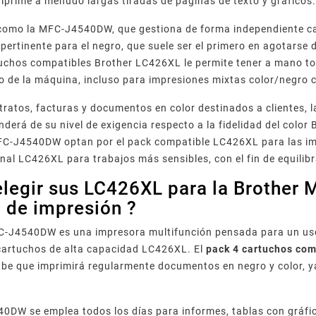
mprime a menudo largas tiradas de páginas de texto y gráficos
como la MFC-J4540DW, que gestiona de forma independiente ca
pertinente para el negro, que suele ser el primero en agotarse 
uchos compatibles Brother LC426XL le permite tener a mano to
 de la máquina, incluso para impresiones mixtas color/negro 
tratos, facturas y documentos en color destinados a clientes, l
erá de su nivel de exigencia respecto a la fidelidad del color
C-J4540DW optan por el pack compatible LC426XL para las impr
ginal LC426XL para trabajos más sensibles, con el fin de equilib
legir sus LC426XL para la Brother
 de impresión ?
-J4540DW es una impresora multifunción pensada para un uso f
 cartuchos de alta capacidad LC426XL. El
pack 4 cartuchos co
be que imprimirá regularmente documentos en negro y color, ya
.
0DW se emplea todos los días para informes, tablas con gráfic