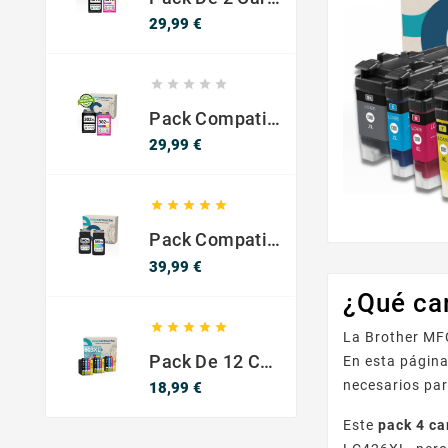
Precio
29,99 €





Pack Compatible Con HP 302 XL Negro Y Color - SIN NIVEL DE TINTA
Precio
29,99 €





Pack Compatible Canon PG-540 XL / CL-541 XL ? Negro Y Color ? Alta Capacidad
Precio
39,99 €
¿Qué ca





La Brother MFC
Pack De 12 Cartuchos Compatibles EPSON 603XL
En esta página
necesarios par
Precio
18,99 €
Este
pack 4 c