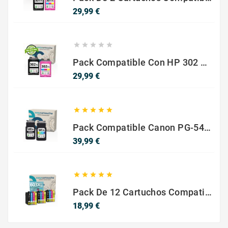
Precio
29,99 €





Pack Compatible Con HP 302 XL Negro Y Color - SIN NIVEL DE TINTA
Precio
29,99 €





Pack Compatible Canon PG-540 XL / CL-541 XL ? Negro Y Color ? Alta Capacidad
Precio
39,99 €





Pack De 12 Cartuchos Compatibles EPSON 603XL
Precio
18,99 €