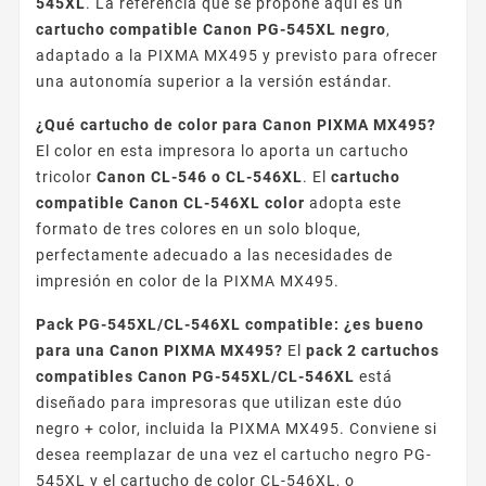
545XL
. La referencia que se propone aquí es un
cartucho compatible Canon PG-545XL negro
,
adaptado a la PIXMA MX495 y previsto para ofrecer
una autonomía superior a la versión estándar.
¿Qué cartucho de color para Canon PIXMA MX495?
El color en esta impresora lo aporta un cartucho
tricolor
Canon CL-546 o CL-546XL
. El
cartucho
compatible Canon CL-546XL color
adopta este
formato de tres colores en un solo bloque,
perfectamente adecuado a las necesidades de
impresión en color de la PIXMA MX495.
Pack PG-545XL/CL-546XL compatible: ¿es bueno
para una Canon PIXMA MX495?
El
pack 2 cartuchos
compatibles Canon PG-545XL/CL-546XL
está
diseñado para impresoras que utilizan este dúo
negro + color, incluida la PIXMA MX495. Conviene si
desea reemplazar de una vez el cartucho negro PG-
545XL y el cartucho de color CL-546XL, o