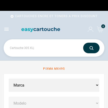
CARTOUCHES ENCRE ET TONERS A PRIX DISCOUNT

0

PIXMA MX495