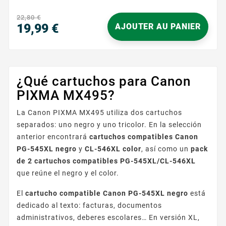
des nuances précises. Avec une capacité de 300
pages, cette cartouche assure des impressions
22,80 €
durables et fiables, idéales pour les travaux
19,99 €
AJOUTER AU PANIER
nécessitant des couleurs riches et intenses. Sa...
Precio
¿Qué cartuchos para Canon
PIXMA MX495?
La Canon PIXMA MX495 utiliza dos cartuchos
separados: uno negro y uno tricolor. En la selección
anterior encontrará
cartuchos compatibles Canon
PG-545XL negro
y
CL-546XL color
, así como un
pack
de 2 cartuchos compatibles PG-545XL/CL-546XL
que reúne el negro y el color.
El
cartucho compatible Canon PG-545XL negro
está
dedicado al texto: facturas, documentos
administrativos, deberes escolares… En versión XL,