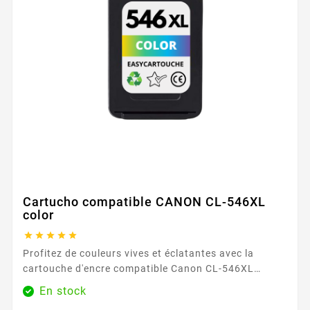
Cartucho compatible CANON CL-546XL
color





Profitez de couleurs vives et éclatantes avec la
cartouche d'encre compatible Canon CL-546XL
couleur. Parfaite pour les photos et les documents
En stock
colorés, elle garantit des résultats de haute qualité et