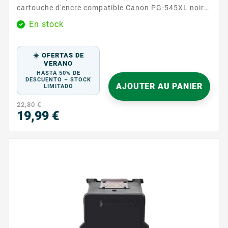
cartouche d'encre compatible Canon PG-545XL noire.
Conçue pour offrir des impressions nettes et
En stock
précises, cette cartouche est idéale pour les
documents professionnels et les travaux quotidiens.
Avec une capacité de 400 pages, cette cartouche
☀️ OFERTAS DE
vous assure une performance fiable et durable,
VERANO
HASTA 50% DE
réduisant ainsi les interruptions fréquentes pour le...
DESCUENTO – STOCK
AJOUTER AU PANIER
LIMITADO
22,80 €
19,99 €
Precio