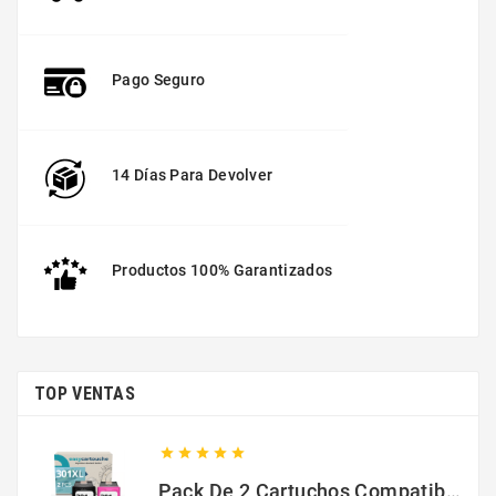
Pago Seguro
14 Días Para Devolver
Productos 100% Garantizados
TOP VENTAS





Pack De 2 Cartuchos Compatibles Con HP 301 XL Negro Y Color