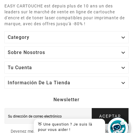
EASY CARTOUCHE est depuis plus de 10 ans un des
leaders sur le marché de vente en ligne de cartouche
d'encre et de toner laser compatibles pour imprimante de
marque, avec des offres jusqu'à -80% !

Category

Sobre Nosotros

Tu Cuenta

Información De La Tienda
Newsletter
ACEPTAR
👋 Une question ? Je suis là
pour vous aider !
Devenez membre VIP et recevez nos offres spéciales (code