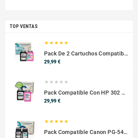
TOP VENTAS





Pack De 2 Cartuchos Compatibles Con HP 301 XL Negro Y Color
Precio
29,99 €





Pack Compatible Con HP 302 XL Negro Y Color - SIN NIVEL DE TINTA
Precio
29,99 €





Pack Compatible Canon PG-540 XL / CL-541 XL ? Negro Y Color ? Alta Capacidad