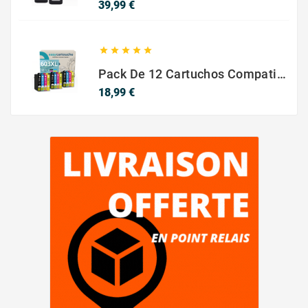
Precio
39,99 €





Pack De 12 Cartuchos Compatibles EPSON 603XL
Precio
18,99 €