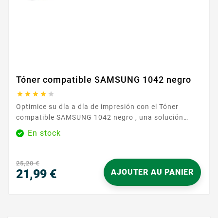
Tóner compatible SAMSUNG 1042 negro





Optimice su día a día de impresión con el Tóner
compatible SAMSUNG 1042 negro , una solución
fiable para documentos nítidos y legibles. Diseñado
En stock
para impresoras que utilizan la referencia 1042, se
instala fácilmente y funciona en perfecta armonía
con su equipo. Gracias a su compatibilidad
25,20 €
garantizada , este consumible se instala en unos
21,99 €
AJOUTER AU PANIER
pocos pasos....
Precio