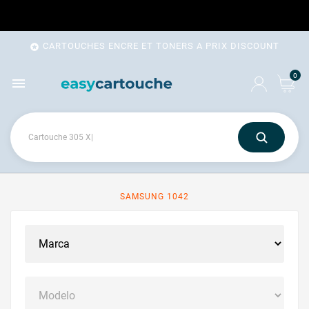
CARTOUCHES ENCRE ET TONERS A PRIX DISCOUNT

0

SAMSUNG 1042