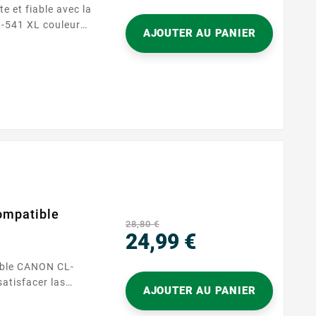
Precio
e et fiable avec la
-541 XL couleur
AJOUTER AU PANIER
chez
ondre à vos
 cette cartouche
ute qualité sans
 Que vous
uments, attendez-
compatible
28,80 €
24,99 €
Precio
ible CANON CL-
atisfacer las
AJOUTER AU PANIER
del día a día,