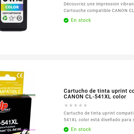
Découvrez une impression vibrant
Cartouche compatible CANON CL
sans niveau d'encre , disponible 
En stock
Easycartouche. Conçue pour rép
besoins d'impression quotidiens,
garantit une sortie couleur de ha
compromettre les performances.
imprimiez des photos ou des doc
vous à des...
Cartucho de tinta uprint 
CANON CL-541XL color





Cartucho de tinta uprint compat
541XL color está diseñado para s
necesidades de impresión a color 
En stock
tanto en el hogar como en la oficina o en el