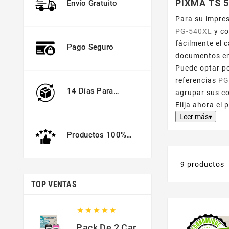
PIXMA TS 
Envío Gratuito
Para su impres
PG-540XL
y co
fácilmente el 
Pago Seguro
documentos en
Puede optar p
referencias
PG
14 Días Para
agrupar sus co
Devolver
Elija ahora el
Leer más▾
Productos 100%
Garantizados
9 productos
TOP VENTAS





Pack De 2 Cartuchos Compatibles Con HP 301 XL Negro Y Color