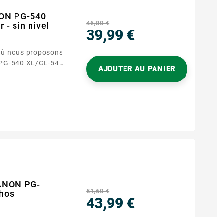
NON PG-540
46,80 €
 - sin nivel
39,99 €
Precio
où nous proposons
AJOUTER AU PANIER
, conçu pour
mpression avec
t parfait pour ceux
aute qualité sans
CANON PG-
51,60 €
chos
43,99 €
Precio