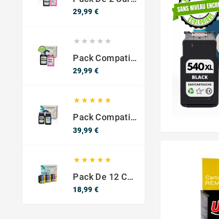
Precio
29,99 €





Pack Compatible Con HP 302 XL Negro Y Color - SIN NIVEL DE TINTA
Precio
29,99 €





Pack Compatible Canon PG-540 XL / CL-541 XL ? Negro Y Color ? Alta Capacidad
Precio
39,99 €





Pack De 12 Cartuchos Compatibles EPSON 603XL
Precio
18,99 €