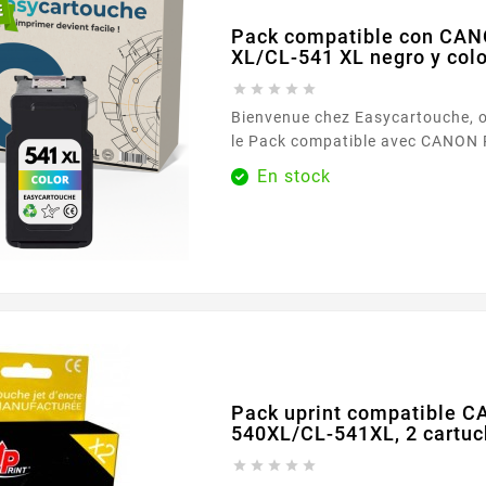
Pack compatible con CA
XL/CL-541 XL negro y color





Bienvenue chez Easycartouche, 
le Pack compatible avec CANON PG-540 XL/CL-541
XL noir et couleur - Sans niveau 
En stock
répondre à tous vos besoins d'i
efficacité et fiabilité. Ce pack es
qui exigent des impressions de h
compromettre la rentabilité. Le pack compatible
CANON PG-540 XL/CL-541...
Pack uprint compatible 
540XL/CL-541XL, 2 cartu




