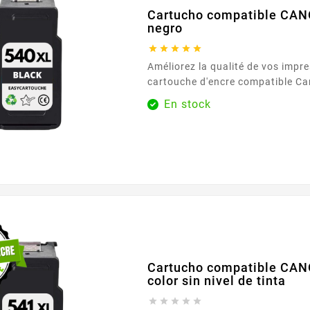
Cartucho compatible CA
negro





Améliorez la qualité de vos impre
cartouche d'encre compatible C
noire. Conçue pour offrir des imp
En stock
précises, cette cartouche est idé
documents professionnels et les
quotidiens. Avec une capacité de
cartouche vous assure une perfo
durable, réduisant ainsi les inter
fréquentes pour le...
Cartucho compatible CAN
color sin nivel de tinta




