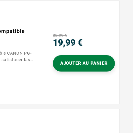
compatible
22,80 €
19,99 €
Precio
tible CANON PG-
satisfacer las
AJOUTER AU PANIER
ales tanto en casa
las impresoras que
540, permite
, informes
o...