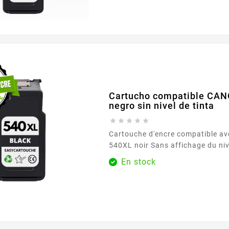
Canon PIXMA compatibles. ¿Por qué elegir este
pack compatible? Ahorro significativo frente a los
cartuchos...
Cartucho compatible CA
negro sin nivel de tinta





Cartouche d'encre compatible a
540XL noir Sans affichage du niveau d'encre =
sans puce électronique = économ
En stock
Découvrez les avantages de nos
Niveau d'Encre! Économies substantielles : Nos
cartouches sans niveau d'encre 
des prix très compétitifs, permet
réaliser des...