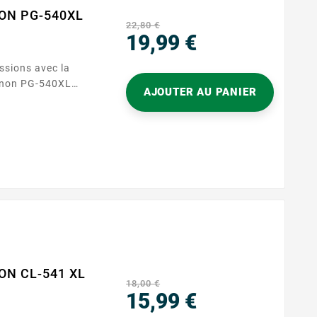
NON PG-540XL
22,80 €
19,99 €
Precio
ssions avec la
anon PG-540XL
AJOUTER AU PANIER
ressions nettes et
ale pour les
 travaux
 600 pages, cette
rmance fiable et
ruptions
ON CL-541 XL
18,00 €
15,99 €