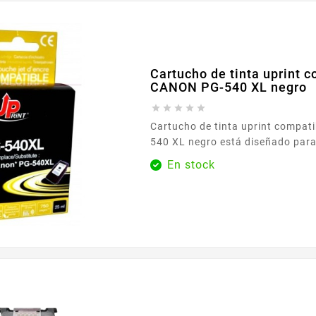
Cartucho de tinta uprint 
CANON PG-540 XL negro





Cartucho de tinta uprint compa
540 XL negro está diseñado para 
necesidades de impresión habitu
En stock
como en la oficina. Adaptado a 
utilizan la referencia CANON PG-
obtener textos nítidos y documentos legibles en el
día a día: cartas administrativas
profesionales, deberes escolares 