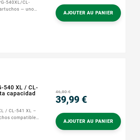
PG-540XL/CL-
cartuchos — uno
AJOUTER AU PANIER
para las
 los textos
 hogar, una oficina
 las impresoras
ias,...
-540 XL / CL-
46,80 €
lta capacidad
39,99 €
Precio
L / CL-541 XL –
AJOUTER AU PANIER
 PG-540 XL (negro)
mpresión fiable,
as impresoras