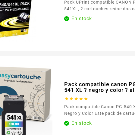
Pack UPrint compatible CANON 
541XL, 2 cartouches reúne dos 
negro y uno tricolor — pensados 
En stock
impresiones del día a día. Cubre tanto
nítidos como los documentos en color , para
satisfacer las necesidades de un
o el teletrabajo. Diseñados para
Canon que aceptan estas referenc
Pack compatible canon PG
541 XL ? negro y color ? a





Pack compatible Canon PG-540 X
Negro y Color Este pack de cartuchos compatibles
sustituye las referencias Canon
En stock
y CL-541 XL (color). Ofrece una i
nítida y económica para todas l