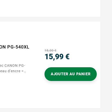
NON PG-540XL
18,00 €
15,99 €
Precio
vec CANON PG-
AJOUTER AU PANIER
ique et écologique
 Cartouches Sans
sont proposées à
tant ainsi de