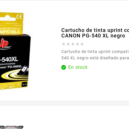
Cartucho de tinta uprint 
CANON PG-540 XL negro





Cartucho de tinta uprint compa
540 XL negro está diseñado para 
necesidades de impresión habitu
En stock
como en la oficina. Adaptado a 
utilizan la referencia CANON PG-
obtener textos nítidos y documentos legibles en el
día a día: cartas administrativas
profesionales, deberes escolares 