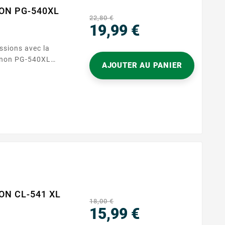
NON PG-540XL
22,80 €
19,99 €
Precio
ssions avec la
anon PG-540XL
AJOUTER AU PANIER
ressions nettes et
ale pour les
 travaux
 600 pages, cette
rmance fiable et
ruptions
ON CL-541 XL
18,00 €
15,99 €