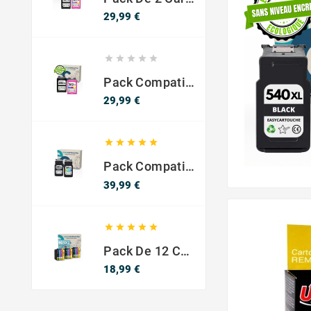
Precio
29,99 €





Pack Compatible Con HP 302 XL Negro Y Color - SIN NIVEL DE TINTA
Precio
29,99 €





Pack Compatible Canon PG-540 XL / CL-541 XL ? Negro Y Color ? Alta Capacidad
Precio
39,99 €





Pack De 12 Cartuchos Compatibles EPSON 603XL
Precio
18,99 €