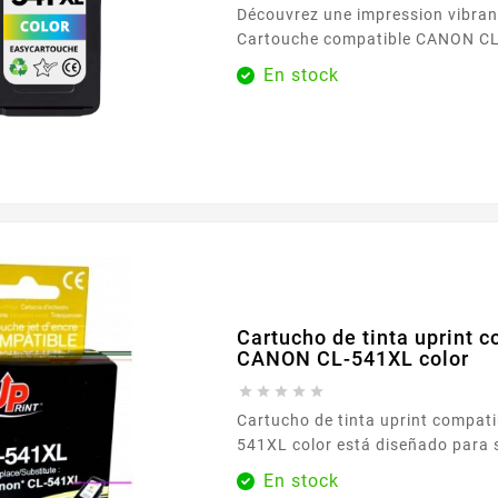
Découvrez une impression vibrant
Cartouche compatible CANON CL
sans niveau d'encre , disponible 
En stock
Easycartouche. Conçue pour rép
besoins d'impression quotidiens,
garantit une sortie couleur de ha
compromettre les performances.
imprimiez des photos ou des doc
vous à des...
Cartucho de tinta uprint 
CANON CL-541XL color





Cartucho de tinta uprint compat
541XL color está diseñado para s
necesidades de impresión a color 
En stock
tanto en el hogar como en la oficina o en el