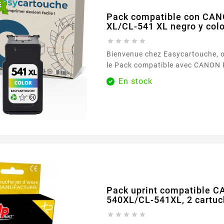
Pack compatible con CA
XL/CL-541 XL negro y color





Bienvenue chez Easycartouche, 
le Pack compatible avec CANON PG-540 XL/CL-541
XL noir et couleur - Sans niveau 
En stock
répondre à tous vos besoins d'i
efficacité et fiabilité. Ce pack es
qui exigent des impressions de h
compromettre la rentabilité. Le pack compatible
CANON PG-540 XL/CL-541...
Pack uprint compatible 
540XL/CL-541XL, 2 cartu




