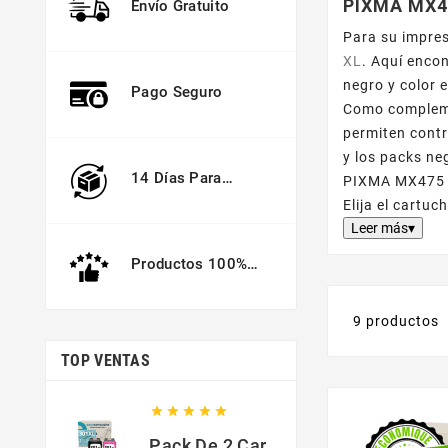
PIXMA MX4
Envío Gratuito
Para su impre
XL
. Aquí enco
negro y color
Pago Seguro
Como compleme
permiten contr
y los packs ne
14 Días Para
PIXMA MX475 s
Devolver
Elija el cartu
Leer más▾
Productos 100%
Garantizados
9 productos
TOP VENTAS





Pack De 2 Cartuchos Compatibles Con HP 301 XL Negro Y Color