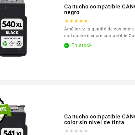
Cartucho compatible CA
negro





Améliorez la qualité de vos impre
cartouche d'encre compatible C
noire. Conçue pour offrir des imp
En stock
précises, cette cartouche est idé
documents professionnels et les
quotidiens. Avec une capacité de
cartouche vous assure une perfo
durable, réduisant ainsi les inter
fréquentes pour le...
Cartucho compatible CAN
color sin nivel de tinta




