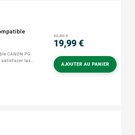
compatible
22,80 €
19,99 €
Precio
tible CANON PG-
satisfacer las
AJOUTER AU PANIER
ales tanto en casa
las impresoras que
540, permite
, informes
o...