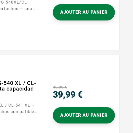
PG-540XL/CL-
cartuchos — uno
AJOUTER AU PANIER
para las
 los textos
 hogar, una oficina
 las impresoras
ias,...
-540 XL / CL-
46,80 €
lta capacidad
39,99 €
Precio
L / CL-541 XL –
AJOUTER AU PANIER
 PG-540 XL (negro)
mpresión fiable,
as impresoras