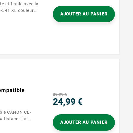
Precio
e et fiable avec la
-541 XL couleur
AJOUTER AU PANIER
chez
ondre à vos
 cette cartouche
ute qualité sans
 Que vous
uments, attendez-
compatible
28,80 €
24,99 €
Precio
ible CANON CL-
atisfacer las
AJOUTER AU PANIER
del día a día,