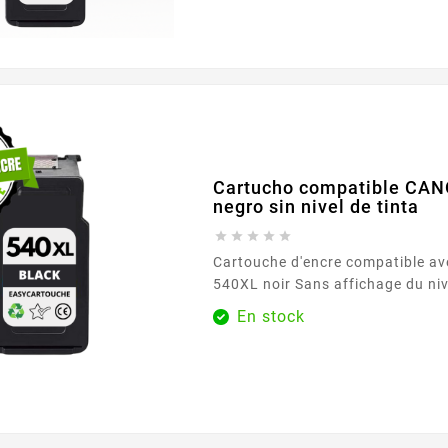
Canon PIXMA compatibles. ¿Por qué elegir este
pack compatible? Ahorro significativo frente a los
cartuchos...
Cartucho compatible CA
negro sin nivel de tinta





Cartouche d'encre compatible a
540XL noir Sans affichage du niveau d'encre =
sans puce électronique = économ
En stock
Découvrez les avantages de nos
Niveau d'Encre! Économies substantielles : Nos
cartouches sans niveau d'encre 
des prix très compétitifs, permet
réaliser des...