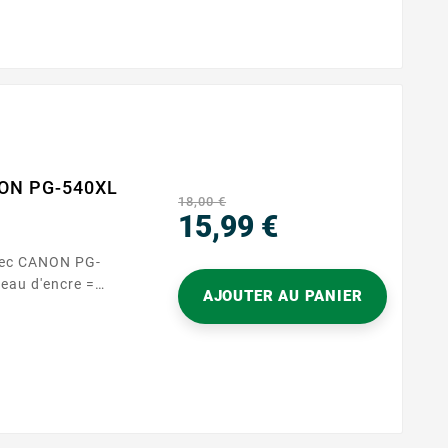
NON PG-540XL
18,00 €
15,99 €
Precio
vec CANON PG-
AJOUTER AU PANIER
ique et écologique
 Cartouches Sans
sont proposées à
tant ainsi de