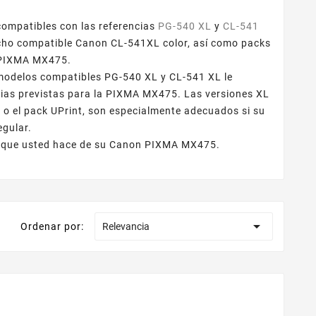
ompatibles con las referencias
PG-540 XL
y
CL-541
ucho compatible Canon CL-541XL color, así como packs
a PIXMA MX475.
 modelos compatibles PG-540 XL y CL-541 XL le
cias previstas para la PIXMA MX475. Las versiones XL
 o el pack UPrint, son especialmente adecuados si su
egular.
 uso que usted hace de su Canon PIXMA MX475.

Ordenar por:
Relevancia