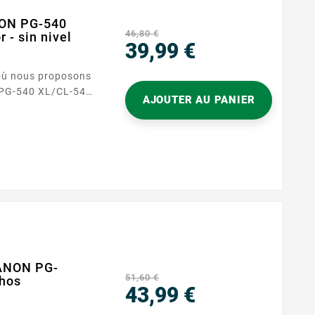
NON PG-540
46,80 €
 - sin nivel
39,99 €
Precio
où nous proposons
AJOUTER AU PANIER
, conçu pour
mpression avec
t parfait pour ceux
aute qualité sans
CANON PG-
51,60 €
chos
43,99 €
Precio