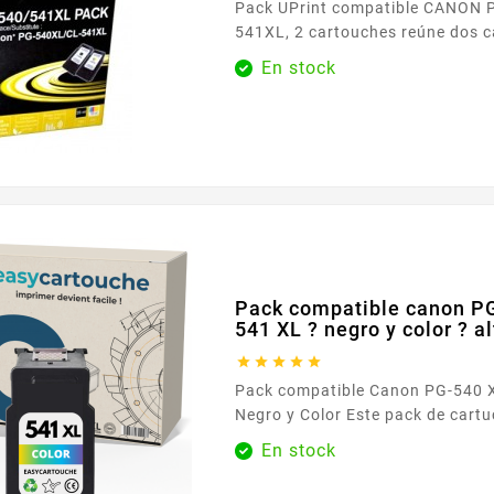
Pack UPrint compatible CANON 
541XL, 2 cartouches reúne dos 
negro y uno tricolor — pensados 
En stock
impresiones del día a día. Cubre tanto
nítidos como los documentos en color , para
satisfacer las necesidades de un
o el teletrabajo. Diseñados para
Canon que aceptan estas referenc
Pack compatible canon PG
541 XL ? negro y color ? a





Pack compatible Canon PG-540 X
Negro y Color Este pack de cartuchos compatibles
sustituye las referencias Canon
En stock
y CL-541 XL (color). Ofrece una i
nítida y económica para todas l