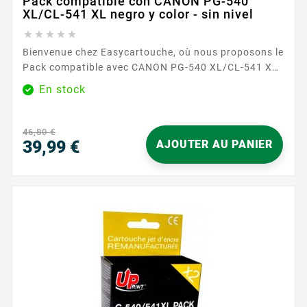
Pack compatible con CANON PG-540
XL/CL-541 XL negro y color - sin nivel





Bienvenue chez Easycartouche, où nous proposons le
Pack compatible avec CANON PG-540 XL/CL-541 XL
noir et couleur - Sans niveau , conçu pour répondre à
En stock
tous vos besoins d'impression avec efficacité et
fiabilité. Ce pack est parfait pour ceux qui exigent
des impressions de haute qualité sans compromettre
46,80 €
la rentabilité. Le pack compatible CANON PG-540
39,99 €
AJOUTER AU PANIER
XL/CL-541...
Precio