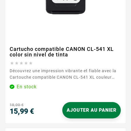
Cartucho compatible CANON CL-541 XL
color sin nivel de tinta





Découvrez une impression vibrante et fiable avec la
Cartouche compatible CANON CL-541 XL couleur
sans niveau d'encre , disponible chez Easycartouche.
En stock
Conçue pour répondre à vos besoins d'impression
quotidiens, cette cartouche garantit une sortie
couleur de haute qualité sans compromettre les
18,00 €
performances. Que vous imprimiez des photos ou des
15,99 €
AJOUTER AU PANIER
documents, attendez-vous à des...
Precio