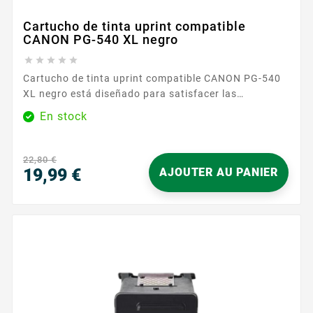
Cartucho de tinta uprint compatible
CANON PG-540 XL negro





Cartucho de tinta uprint compatible CANON PG-540
XL negro está diseñado para satisfacer las
necesidades de impresión habituales tanto en casa
En stock
como en la oficina. Adaptado a las impresoras que
utilizan la referencia CANON PG-540, permite obtener
textos nítidos y documentos legibles en el día a día:
22,80 €
cartas administrativas, informes profesionales,
19,99 €
AJOUTER AU PANIER
deberes escolares o...
Precio