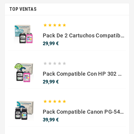
TOP VENTAS





Pack De 2 Cartuchos Compatibles Con HP 301 XL Negro Y Color
Precio
29,99 €





Pack Compatible Con HP 302 XL Negro Y Color - SIN NIVEL DE TINTA
Precio
29,99 €





Pack Compatible Canon PG-540 XL / CL-541 XL ? Negro Y Color ? Alta Capacidad
Precio
39,99 €