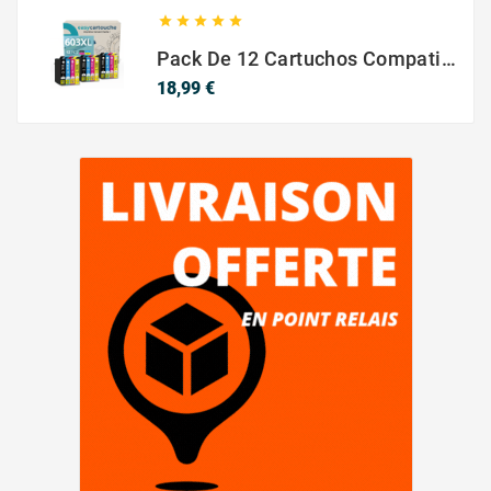





Pack De 12 Cartuchos Compatibles EPSON 603XL
Precio
18,99 €