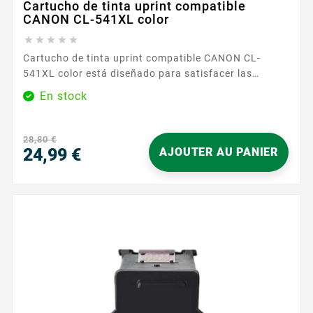
Cartucho de tinta uprint compatible
CANON CL-541XL color





Cartucho de tinta uprint compatible CANON CL-
541XL color está diseñado para satisfacer las
necesidades de impresión a color del día a día, tanto
En stock
en el hogar como en la oficina o en el teletrabajo .
Permite imprimir documentos variados: informes
ilustrados, materiales de clase, presentaciones, fotos
28,80 €
ocasionales, documentos administrativos con...
24,99 €
AJOUTER AU PANIER
Precio