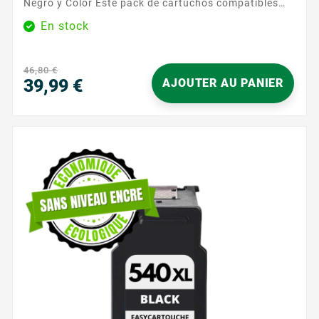
Negro y Color Este pack de cartuchos compatibles
sustituye las referencias Canon PG-540 XL (negro) y
En stock
CL-541 XL (color). Ofrece una impresión fiable, nítida
y económica para todas las impresoras Canon PIXMA
compatibles. ¿Por qué elegir este pack compatible?
46,80 €
Ahorro significativo frente a los cartuchos...
39,99 €
AJOUTER AU PANIER
Precio