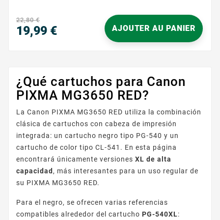
des nuances précises. Avec une capacité de 400
pages, cette cartouche assure des impressions
22,80 €
durables et fiables, idéales pour les travaux
19,99 €
AJOUTER AU PANIER
nécessitant des couleurs riches et intenses. Sa...
Precio
¿Qué cartuchos para Canon
PIXMA MG3650 RED?
La Canon PIXMA MG3650 RED utiliza la combinación
clásica de cartuchos con cabeza de impresión
integrada: un cartucho negro tipo PG-540 y un
cartucho de color tipo CL-541. En esta página
encontrará únicamente versiones
XL de alta
capacidad
, más interesantes para un uso regular de
su PIXMA MG3650 RED.
Para el negro, se ofrecen varias referencias
compatibles alrededor del cartucho
PG-540XL
: