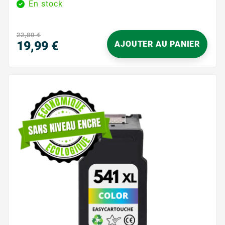
En stock
précises, cette cartouche est idéale pour les
documents professionnels et les travaux quotidiens.
Avec une capacité de 600 pages, cette cartouche
22,80 €
vous assure une performance fiable et durable,
19,99 €
AJOUTER AU PANIER
réduisant ainsi les interruptions fréquentes pour le...
Precio