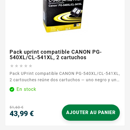
Pack uprint compatible CANON PG-
540XL/CL-541XL, 2 cartuchos





Pack UPrint compatible CANON PG-540XL/CL-541XL,
2 cartouches reúne dos cartuchos — uno negro y uno
tricolor — pensados para las impresiones del día a
En stock
día. Cubre tanto los textos nítidos como los
documentos en color , para satisfacer las
necesidades de un hogar, una oficina o el teletrabajo.
51,60 €
Diseñados para las impresoras Canon que aceptan
43,99 €
AJOUTER AU PANIER
estas referencias,...
Precio