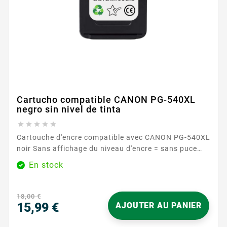
Cartucho compatible CANON PG-540XL
negro sin nivel de tinta





Cartouche d'encre compatible avec CANON PG-540XL
noir Sans affichage du niveau d'encre = sans puce
électronique = économique et écologique Découvrez
En stock
les avantages de nos Cartouches Sans Niveau
d'Encre! Économies substantielles : Nos cartouches
sans niveau d'encre sont proposées à des prix très
18,00 €
compétitifs, permettant ainsi de réaliser des...
15,99 €
AJOUTER AU PANIER
Precio