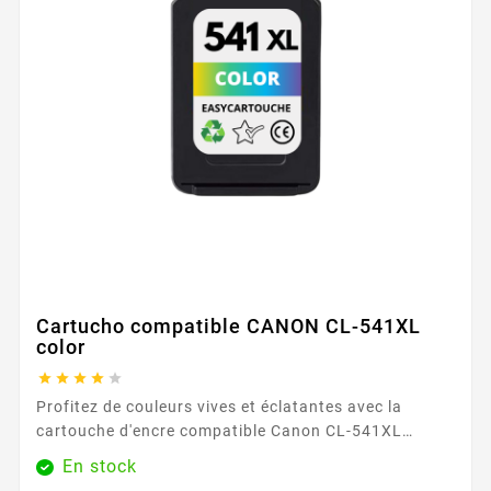
Cartucho compatible CANON CL-541XL
color





Profitez de couleurs vives et éclatantes avec la
cartouche d'encre compatible Canon CL-541XL
couleur. Parfaite pour les photos et les documents
En stock
colorés, elle garantit des résultats de haute qualité et