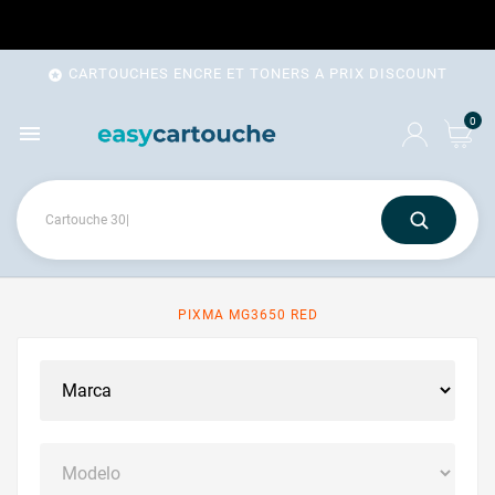
CARTOUCHES ENCRE ET TONERS A PRIX DISCOUNT

0

PIXMA MG3650 RED