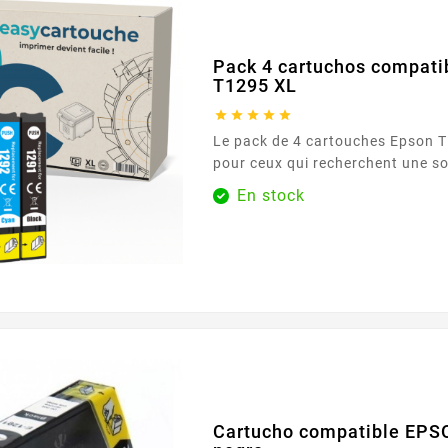
Pack 4 cartuchos compat
T1295 XL





Le pack de 4 cartouches Epson T
pour ceux qui recherchent une s
pour leurs besoins d'impression
En stock
cartouche de chaque couleur (no
et jaune), ce pack assure une co
pour tous vos documents et imag
qualité d'impression exceptionnel
Caractéristiques principales : ...
Cartucho compatible EPS