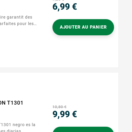
6,99 €
Precio
re garantit des
arfaites pour les
AJOUTER AU PANIER
 impressions
'environ 380
e constante et
ON T1301
10,80 €
9,99 €
Precio
es diarias.