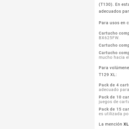
(T130). En est
adecuados para
Para usos en c
Cartucho comp
BX625FW.
Cartucho comp
Cartucho com
mucho hacia el
Para volúmene
T129 XL:
Pack de 4 car
adecuado para
Pack de 10 ca
juegos de cart
Pack de 15 ca
es utilizada p
La mención
X