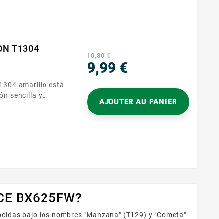
ON T1304
10,80 €
9,99 €
Precio
ón sencilla y
AJOUTER AU PANIER
esión diarias. Se
s de impresora que
ar sus trabajos sin
ICE BX625FW?
ocidas bajo los nombres "Manzana" (T129) y "Cometa"