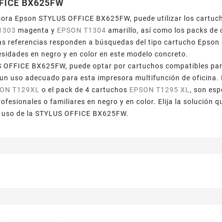
FICE BX625FW
sora Epson STYLUS OFFICE BX625FW, puede utilizar los cartu
1303
magenta y
EPSON T1304
amarillo, así como los packs de
tas referencias responden a búsquedas del tipo cartucho Eps
esidades en negro y en color en este modelo concreto.
 OFFICE BX625FW, puede optar por cartuchos compatibles para 
n uso adecuado para esta impresora multifunción de oficina. 
ON T129XL
o el pack de 4 cartuchos
EPSON T1295 XL
, son es
fesionales o familiares en negro y en color. Elija la solución 
e uso de la STYLUS OFFICE BX625FW.