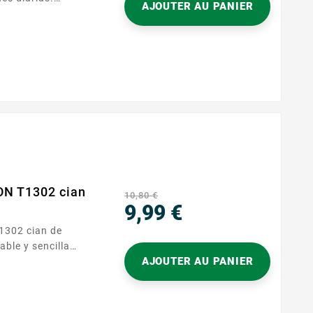
AJOUTER AU PANIER
presoras Epson
ofrece una
le, sin
a negra estándar
y...
ON T1302 cian
10,80 €
9,99 €
Precio
able y sencilla
AJOUTER AU PANIER
iseñado para
 referencia T130,
forme, ideal para
es del día a día.