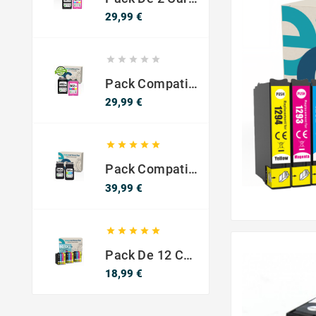
Precio
29,99 €





Pack Compatible Con HP 302 XL Negro Y Color - SIN NIVEL DE TINTA
Precio
29,99 €





Pack Compatible Canon PG-540 XL / CL-541 XL ? Negro Y Color ? Alta Capacidad
Precio
39,99 €





Pack De 12 Cartuchos Compatibles EPSON 603XL
Precio
18,99 €