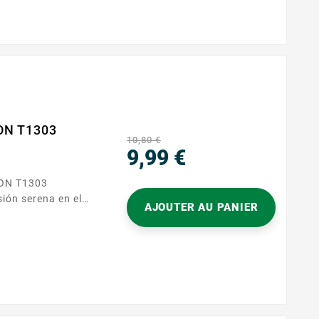
ON T1303
10,80 €
9,99 €
Precio
AJOUTER AU PANIER
nar con impresoras
un cartucho
retomará sus
an documentos
eting o...