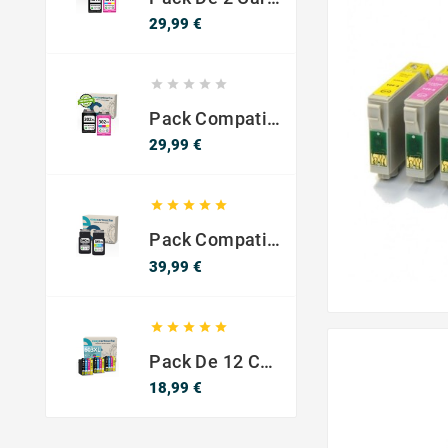
Precio
29,99 €





Pack Compatible Con HP 302 XL Negro Y Color - SIN NIVEL DE TINTA
Precio
29,99 €





Pack Compatible Canon PG-540 XL / CL-541 XL ? Negro Y Color ? Alta Capacidad
Precio
39,99 €





Pack De 12 Cartuchos Compatibles EPSON 603XL
Precio
18,99 €