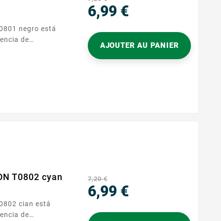
6,99 €
Precio
iencia de
AJOUTER AU PANIER
día a día. Se
sora Epson de la
ON T0802 cyan
7,20 €
6,99 €
Precio
iencia de