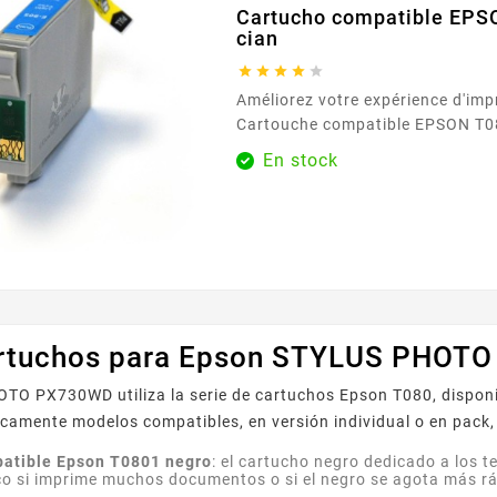
Cartucho compatible EPS
cian





Améliorez votre expérience d'imp
Cartouche compatible EPSON T08
disponible exclusivement chez E
En stock
Cette cartouche d'encre premium
offrir des couleurs vives et précis
un choix idéal pour les photogra
professionnels et les amateurs q
l'excellence dans leurs impressio
cyan...
rtuchos para Epson STYLUS PHOT
O PX730WD utiliza la serie de cartuchos Epson T080, disponib
camente modelos compatibles, en versión individual o en pack
atible Epson T0801 negro
: el cartucho negro dedicado a los t
co si imprime muchos documentos o si el negro se agota más r