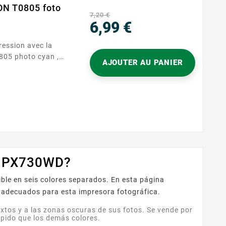
ON T0805 foto
7,20 €
6,99 €
Precio
ression avec la
05 photo cyan ,
AJOUTER AU PANIER
asycartouche.
 est conçue pour
es, ce qui en fait
phes
ui exigent
ns. Avec sa teinte
O PX730WD?
le en seis colores separados. En esta página
, adecuados para esta impresora fotográfica.
extos y a las zonas oscuras de sus fotos. Se vende por
ápido que los demás colores.