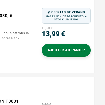
☀️ OFERTAS DE VERANO
080, 6
HASTA 50% DE DESCUENTO –
STOCK LIMITADO
15,60 €
13,99 €
ù nous offrons la
c notre Pack
Precio
uches. Conçu pour
impression, ce
AJOUTER AU PANIER
et un texte net
 Que vous
ofessionnels ou
ouches offrent une
ON T0801
7,20 €