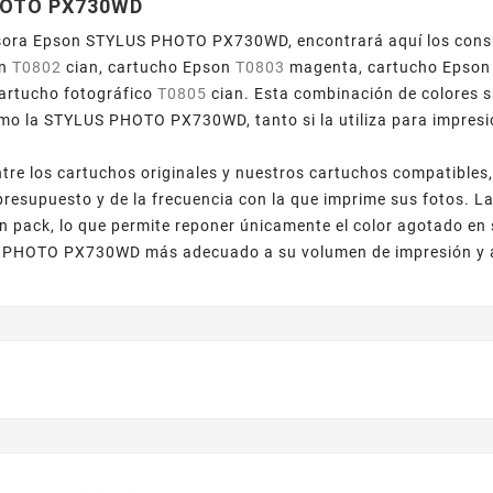
HOTO PX730WD
sora Epson STYLUS PHOTO PX730WD, encontrará aquí los cons
on
T0802
cian, cartucho Epson
T0803
magenta, cartucho Epso
cartucho fotográfico
T0805
cian. Esta combinación de colores s
mo la STYLUS PHOTO PX730WD, tanto si la utiliza para impresi
entre los cartuchos originales y nuestros cartuchos compatib
presupuesto y de la frecuencia con la que imprime sus fotos. L
en pack, lo que permite reponer únicamente el color agotado en
PHOTO PX730WD más adecuado a su volumen de impresión y a la