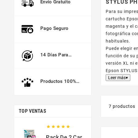
STYLUS P
Envío Gratuito
Para su impre
cartucho Eps
magenta y el 
Pago Seguro
fotográfica co
habituales.
Puede elegir 
14 Días Para
función de su 
Devolver
versión XL ni 
Epson STYLUS 
Leer más▾
Productos 100%
Garantizados
7 productos
TOP VENTAS





Pack De 2 Cartuchos Compatibles Con HP 301 XL Negro Y Color