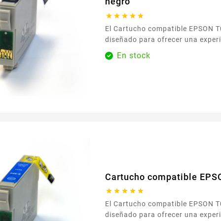
negro





El Cartucho compatible EPSON T0801 negro está
diseñado para ofrecer una exper
impresión sencilla y serena en el 
En stock
integra sin esfuerzo en su impre
gama T080 , con reconocimiento inmediato y una
instalación fácil que no requiere ninguna
manipulación compleja. Disfrute de una calidad
de...
Cartucho compatible EPS





El Cartucho compatible EPSON T0802 cian está
diseñado para ofrecer una exper