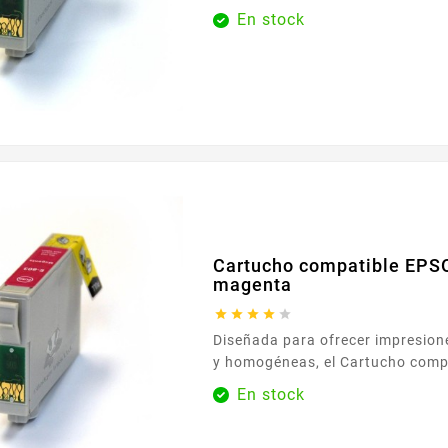
impresión sencilla y serena. Ada
En stock
impresoras EPSON que utilizan la
se integra perfectamente con su 
permite recuperar rápidamente su
Su instalación es intuitiva: unos
Cartucho compatible EPS
magenta





Diseñada para ofrecer impresione
y homogéneas, el Cartucho com
T0803 magenta se integra perfe
En stock
impresora de la gama EPSON T080 . Su
compatibilidad fiable garantiza un reconocimiento