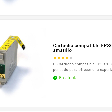
inmediato por parte del equipo y
en el día a día. Pensada para la simplicidad, su
instalación ...
Cartucho compatible EPS
amarillo





El Cartucho compatible EPSON T0804 amarillo está
pensado para ofrecer una experi
simple y serena en el día a día. 
En stock
impresoras que utilizan la refer
se integra de forma natural con s
permite retomar sus trabajos si
Su fácil instalación le 