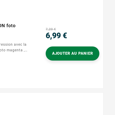
ON foto
7,20 €
6,99 €
Precio
ression avec la
oto magenta ,
AJOUTER AU PANIER
asycartouche.
 est conçue pour
 à la réalité, ce
es photographes et
xigent des
teinte...