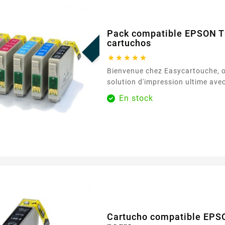
¡EN OFERTA!
Pack compatible EPSON T
cartuchos





Bienvenue chez Easycartouche, o
solution d'impression ultime ave
compatible EPSON T080, 6 carto
En stock
répondre à vos divers besoins d'
pack garantit des couleurs vives 
pour chaque tâche d'impression.
travailliez sur des documents pr
des projets personnels, ces cart
qualité...
Cartucho compatible EPS