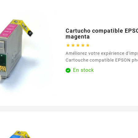
Cartucho compatible EPS
magenta





Améliorez votre expérience d'imp
Cartouche compatible EPSON ph
disponible exclusivement chez E
En stock
Cette cartouche d'encre premium
offrir des couleurs vives et fidèles
qui en fait un choix idéal pour l
les professionnels créatifs qui e
impressions de haute qualité. La 