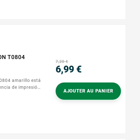
 un uso tranquilo
ON T0804
7,20 €
6,99 €
Precio
encia de impresión
AJOUTER AU PANIER
Diseñado para las
encia EPSON T080,
u equipo y le
n contratiempos.
ahorra tiempo: inserte el...