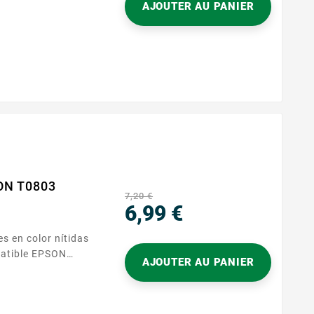
AJOUTER AU PANIER
ptado a las
 referencia T080,
equipo y le
 ritmo de trabajo.
 pocos gestos
bastan para empezar a imprimir. Disfrute de una...
ON T0803
7,20 €
6,99 €
Precio
s en color nítidas
patible EPSON
AJOUTER AU PANIER
ctamente en su