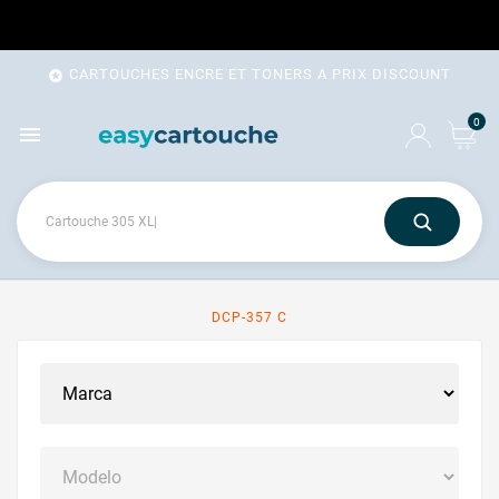
CARTOUCHES ENCRE ET TONERS A PRIX DISCOUNT

0

DCP-357 C