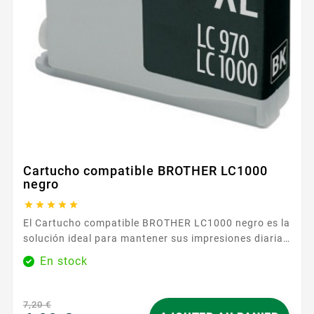
Cartucho compatible BROTHER LC1000
negro





El Cartucho compatible BROTHER LC1000 negro es la
solución ideal para mantener sus impresiones diarias
al mejor nivel, a la vez que controla su presupuesto.
En stock
Diseñado para la gama BROTHER LC1000 , se instala
en unos sencillos pasos y se integra perfectamente
en su impresora. Disfrute de un negro nítido y
7,20 €