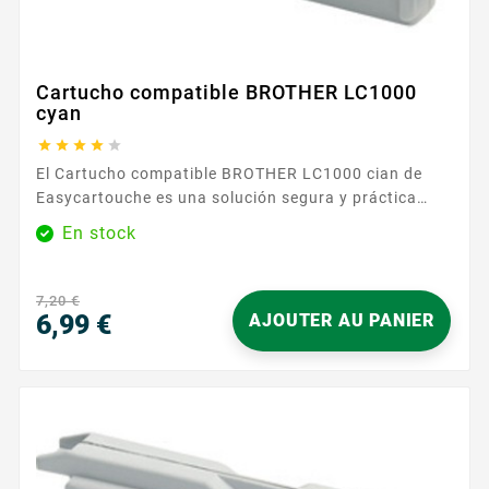
Cartucho compatible BROTHER LC1000
cyan





El Cartucho compatible BROTHER LC1000 cian de
Easycartouche es una solución segura y práctica
para devolver el color a tus impresiones. Diseñado
En stock
para funcionar con la gama BROTHER LC1000 , se
inserta fácilmente y la impresora lo reconoce
rápidamente. Su tinta cian reproduce azules limpios y
7,20 €
degradados homogéneos, para documentos nítidos y
6,99 €
AJOUTER AU PANIER
unos visuales...
Precio