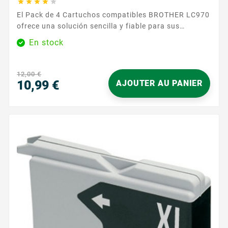





El Pack de 4 Cartuchos compatibles BROTHER LC970
ofrece una solución sencilla y fiable para sus
impresiones diarias. Diseñados para las impresoras
En stock
Brother que aceptan la referencia LC970 , estos
cartuchos garantizan una compatibilidad precisa y
un uso sin preocupaciones, tanto en casa como en la
12,00 €
oficina. Obtendrá un texto nítido, colores uniformes y
10,99 €
AJOUTER AU PANIER
un...
Precio