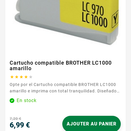
Cartucho compatible BROTHER LC1000
amarillo





Opte por el Cartucho compatible BROTHER LC1000
amarillo e imprima con total tranquilidad. Diseñado
para las impresoras Brother que aceptan el formato
En stock
LC1000 , se instala fácilmente y es reconocido
rápidamente por su equipo. Ahorrará tiempo en cada
reemplazo y disfrutará de una experiencia de uso
7,20 €
fluida y segura. Ideal para documentos, infografías
6,99 €
AJOUTER AU PANIER
y...