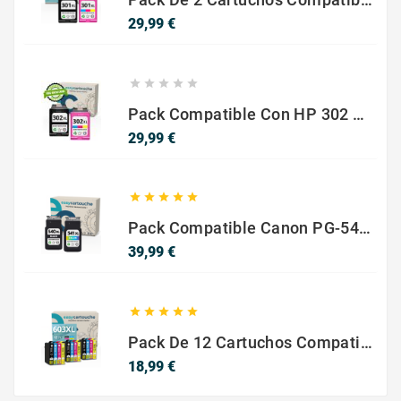
Precio
29,99 €





Pack Compatible Con HP 302 XL Negro Y Color - SIN NIVEL DE TINTA
Precio
29,99 €





Pack Compatible Canon PG-540 XL / CL-541 XL ? Negro Y Color ? Alta Capacidad
Precio
39,99 €





Pack De 12 Cartuchos Compatibles EPSON 603XL
Precio
18,99 €