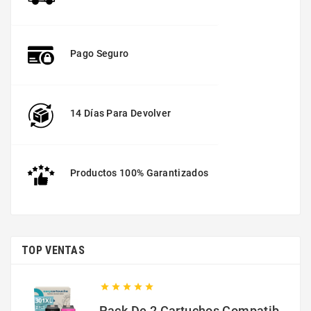
Pago Seguro
14 Días Para Devolver
Productos 100% Garantizados
TOP VENTAS





Pack De 2 Cartuchos Compatibles Con HP 301 XL Negro Y Color