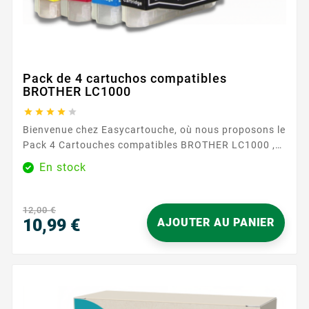
Pack de 4 cartuchos compatibles
BROTHER LC1000





Bienvenue chez Easycartouche, où nous proposons le
Pack 4 Cartouches compatibles BROTHER LC1000 ,
conçu pour offrir une qualité d'impression
En stock
exceptionnelle à un prix imbattable. Ces cartouches
sont parfaites pour ceux qui exigent des
performances élevées et une fiabilité de leurs
12,00 €
fournitures d'impression. Le Pack 4 Cartouches
10,99 €
AJOUTER AU PANIER
compatibles BROTHER LC1000 comprend à la...
Precio