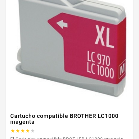
Cartucho compatible BROTHER LC1000
magenta





El Cartucho compatible BROTHER LC1000 magenta