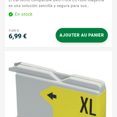
es una solución sencilla y segura para sus
impresiones diarias. Diseñado para la serie BROTHER
En stock
LC1000 , ofrece un magenta homogéneo para
documentos claros y agradables de leer, ya sean
informes, presentaciones o materiales visuales.
7,20 €
Disfrute de una compatibilidad ...
6,99 €
AJOUTER AU PANIER
Precio