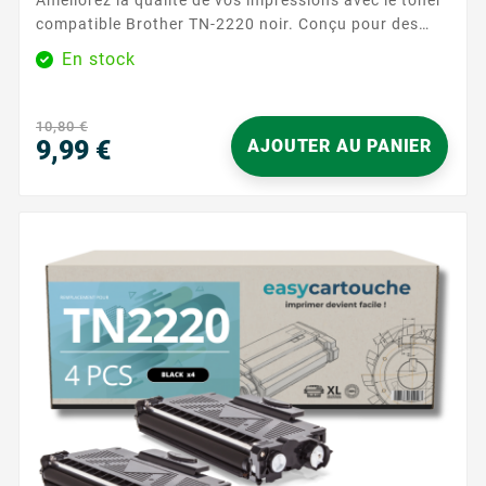
compatible Brother TN-2220 noir. Conçu pour des
impressions nettes et précises, ce toner est idéal
En stock
pour les travaux quotidiens. Avec une capacité
d'impression de 2600 pages, ce toner assure des
performances fiables et durables. Caractéristiques
10,80 €
principales : Couleur : Noir ...
9,99 €
AJOUTER AU PANIER
Precio