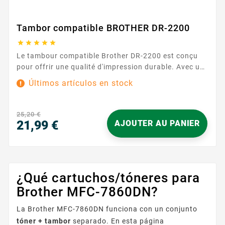
Tambor compatible BROTHER DR-2200





Le tambour compatible Brother DR-2200 est conçu
pour offrir une qualité d'impression durable. Avec une
capacité d'impression de 12 000 pages, ce tambour
Últimos artículos en stock
assure des performances fiables et durables.
Caractéristiques principales : Capacité d'impression :
12 000 pages Garantie : 2 ans ...
25,20 €
21,99 €
AJOUTER AU PANIER
Precio
¿Qué cartuchos/tóneres para
Brother MFC-7860DN?
La Brother MFC-7860DN funciona con un conjunto
tóner + tambor
separado. En esta página