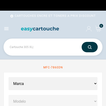
CARTOUCHES ENCRE ET TONERS A PRIX DISCOUNT

0

MFC-7860DN