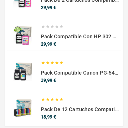
Precio
29,99 €





Pack Compatible Con HP 302 XL Negro Y Color - SIN NIVEL DE TINTA
Precio
29,99 €





Pack Compatible Canon PG-540 XL / CL-541 XL ? Negro Y Color ? Alta Capacidad
Precio
39,99 €





Pack De 12 Cartuchos Compatibles EPSON 603XL
Precio
18,99 €