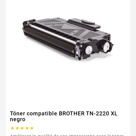
Tóner compatible BROTHER TN-2220 XL
negro





Améliorez la qualité de vos impressions avec le toner