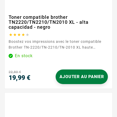
Toner compatible brother
TN2220/TN2210/TN2010 XL - alta
capacidad - negro





Boostez vos impressions avec le toner compatible
Brother TN-2220/TN-2210/TN-2010 XL haute
capacité noir. Conçu pour offrir des impressions
En stock
nettes et précises, ce toner est idéal pour les
documents professionnels et les travaux quotidiens.
Avec une capacité d'impression de 5200 pages, ce
22,80 €
toner assure des performances fiables et durables.
19,99 €
AJOUTER AU PANIER
Caractéristiques principales...
Precio