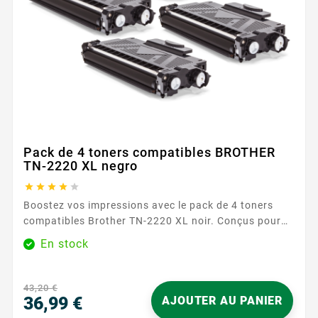
Pack de 4 toners compatibles BROTHER
TN-2220 XL negro





Boostez vos impressions avec le pack de 4 toners
compatibles Brother TN-2220 XL noir. Conçus pour
des impressions nettes et précises, ces toners sont
En stock
idéaux pour les documents professionnels et les
travaux quotidiens. Avec une capacité d'impression
de 2600 pages par toner, ce pack assure des
43,20 €
performances fiables et durables. Caractéristiques
36,99 €
AJOUTER AU PANIER
principales : ...