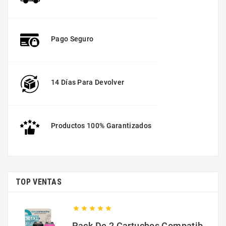
Pago Seguro
14 Días Para Devolver
Productos 100% Garantizados
TOP VENTAS





Pack De 2 Cartuchos Compatibles Con HP 301 XL Negro Y Color