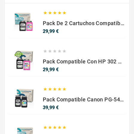





Pack De 2 Cartuchos Compatibles Con HP 301 XL Negro Y Color
Precio
29,99 €





Pack Compatible Con HP 302 XL Negro Y Color - SIN NIVEL DE TINTA
Precio
29,99 €





Pack Compatible Canon PG-540 XL / CL-541 XL ? Negro Y Color ? Alta Capacidad
Precio
39,99 €




