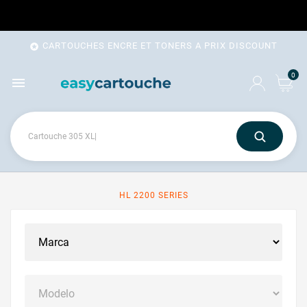
CARTOUCHES ENCRE ET TONERS A PRIX DISCOUNT

0

HL 2200 SERIES