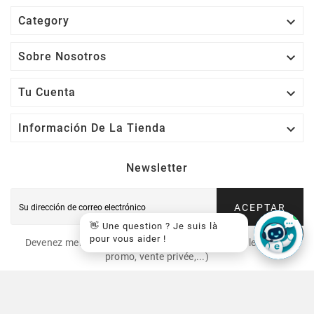

Category

Sobre Nosotros

Tu Cuenta

Información De La Tienda
Newsletter
ACEPTAR
👋 Une question ? Je suis là
pour vous aider !
Devenez membre VIP et recevez nos offres spéciales (code
promo, vente privée,...)
© 2026 - EasyCartouche™