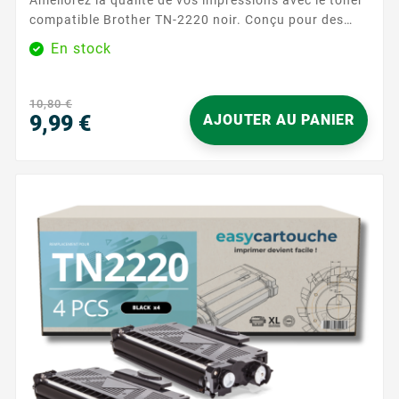
compatible Brother TN-2220 noir. Conçu pour des
impressions nettes et précises, ce toner est idéal
En stock
pour les travaux quotidiens. Avec une capacité
d'impression de 2600 pages, ce toner assure des
performances fiables et durables. Caractéristiques
10,80 €
principales : Couleur : Noir ...
9,99 €
AJOUTER AU PANIER
Precio