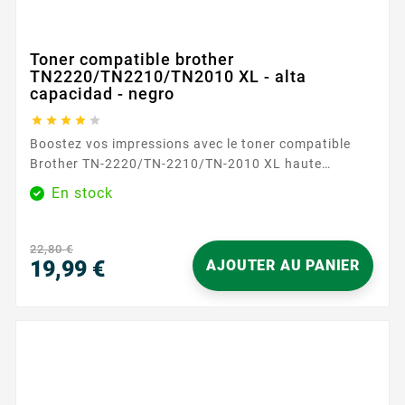
Toner compatible brother
TN2220/TN2210/TN2010 XL - alta
capacidad - negro





Boostez vos impressions avec le toner compatible
Brother TN-2220/TN-2210/TN-2010 XL haute
capacité noir. Conçu pour offrir des impressions
En stock
nettes et précises, ce toner est idéal pour les
documents professionnels et les travaux quotidiens.
Avec une capacité d'impression de 5200 pages, ce
22,80 €
toner assure des performances fiables et durables.
19,99 €
AJOUTER AU PANIER
Caractéristiques principales...
Precio