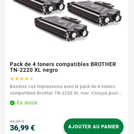
Pack de 4 toners compatibles BROTHER
TN-2220 XL negro





Boostez vos impressions avec le pack de 4 toners
compatibles Brother TN-2220 XL noir. Conçus pour
des impressions nettes et précises, ces toners sont
En stock
idéaux pour les documents professionnels et les
travaux quotidiens. Avec une capacité d'impression
de 2600 pages par toner, ce pack assure des
43,20 €
performances fiables et durables. Caractéristiques
36,99 €
AJOUTER AU PANIER
principales : ...