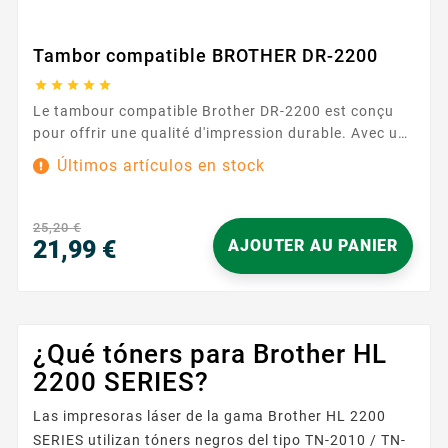
Tambor compatible BROTHER DR-2200





Le tambour compatible Brother DR-2200 est conçu
pour offrir une qualité d'impression durable. Avec une
capacité d'impression de 12 000 pages, ce tambour
Últimos artículos en stock
assure des performances fiables et durables.
Caractéristiques principales : Capacité d'impression :
12 000 pages Garantie : 2 ans ...
25,20 €
21,99 €
AJOUTER AU PANIER
Precio
¿Qué tóners para Brother HL
2200 SERIES?
Las impresoras láser de la gama Brother HL 2200
SERIES utilizan tóners negros del tipo TN-2010 / TN-