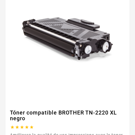
Tóner compatible BROTHER TN-2220 XL
negro





Améliorez la qualité de vos impressions avec le toner