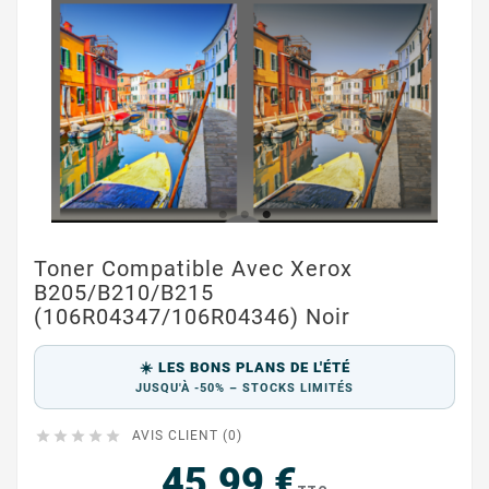
Toner Compatible Avec Xerox
B205/B210/B215
(106R04347/106R04346) Noir
☀️ LES BONS PLANS DE L'ÉTÉ
JUSQU'À -50% – STOCKS LIMITÉS





AVIS CLIENT (0)
45,99 €