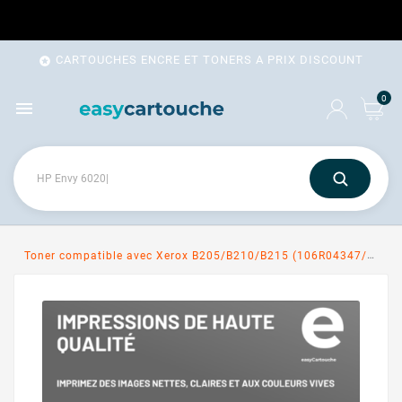
CARTOUCHES ENCRE ET TONERS A PRIX DISCOUNT

0

Toner compatible avec Xerox B205/B210/B215 (106R04347/106R04346) noir