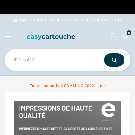
CARTOUCHES ENCRE ET TONERS A PRIX DISCOUNT

0

Toner compatible SAMSUNG 2092L noir