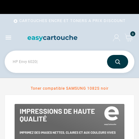
CARTOUCHES ENCRE ET TONERS A PRIX DISCOUNT

0

Toner compatible SAMSUNG 1082S noir