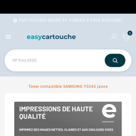
CARTOUCHES ENCRE ET TONERS A PRIX DISCOUNT

0

Toner compatible SAMSUNG Y504S jaune