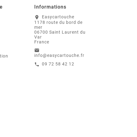
e
Informations
Easycartouche
location_on
1178 route du bord de
mer
06700 Saint Laurent du
Var
France
email
info@easycartouche.fr
tion
09 72 58 42 12
call