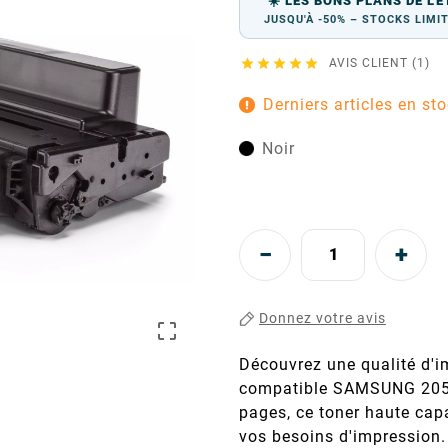
☀️ LES BONS PLANS DE L'É
JUSQU'À -50% – STOCKS LIMI





AVIS CLIENT (1)
Derniers articles en st
Noir
Donnez votre avis

Découvrez une qualité d'i
compatible SAMSUNG 205E 
pages, ce toner haute cap
vos besoins d'impression. 