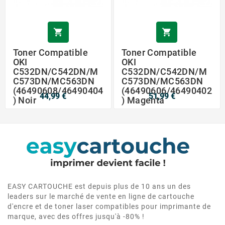


Toner Compatible
Toner Compatible
OKI
OKI
C532DN/C542DN/M
C532DN/C542DN/M
C573DN/MC563DN
C573DN/MC563DN
(46490608/46490404
(46490606/46490402
44,99 €
51,99 €
) Noir
) Magenta
EASY CARTOUCHE est depuis plus de 10 ans un des
leaders sur le marché de vente en ligne de cartouche
d'encre et de toner laser compatibles pour imprimante de
marque, avec des offres jusqu'à -80% !