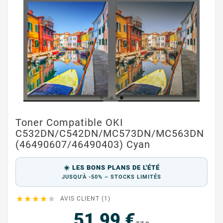
Toner Compatible OKI
C532DN/C542DN/MC573DN/MC563DN
(46490607/46490403) Cyan
☀️ LES BONS PLANS DE L'ÉTÉ
JUSQU'À -50% – STOCKS LIMITÉS





AVIS CLIENT (1)
51,99 €