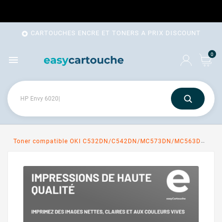
CARTOUCHES ENCRE ET TONERS A PRIX DISCOUNT

0

Toner compatible OKI C532DN/C542DN/MC573DN/MC563DN (46490607/46490403) cyan