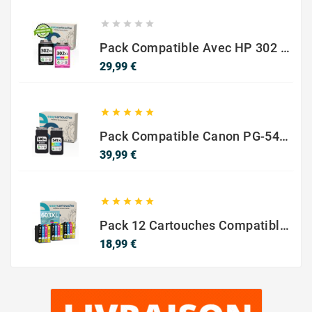





Pack Compatible Avec HP 302 XL Noir Et Couleur - SANS NIVEAU ENCRE
Prix
29,99 €





Pack Compatible Canon PG-540 XL / CL-541 XL – Noir & Couleur – Haute Capacité
Prix
39,99 €





Pack 12 Cartouches Compatible EPSON 603XL
Prix
18,99 €