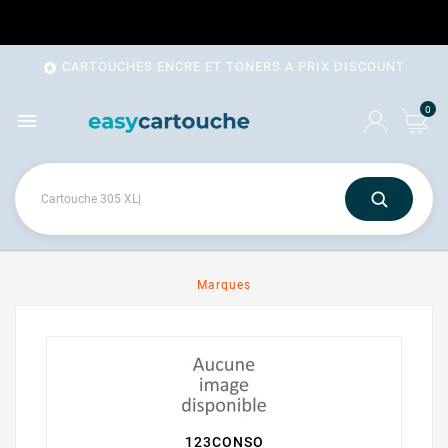
CARTOUCHES ENCRE ET TONERS A PRIX DISCOUNT

0

Marques
123CONSO