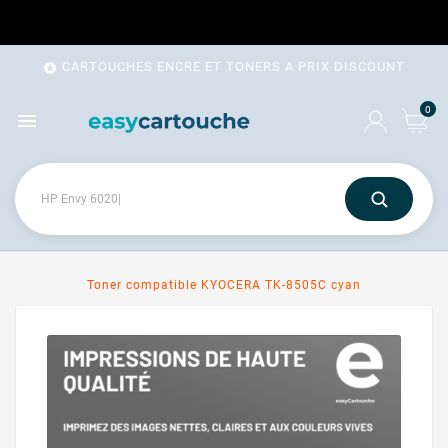
CARTOUCHES ENCRE ET TONERS A PRIX DISCOUNT

0

Toner compatible KYOCERA TK-8505C cyan