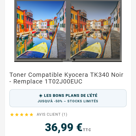
Toner Compatible Kyocera TK340 Noir
- Remplace 1T02J00EUC
☀️ LES BONS PLANS DE L'ÉTÉ
JUSQU'À -50% – STOCKS LIMITÉS





AVIS CLIENT (1)
36,99 €
TTC