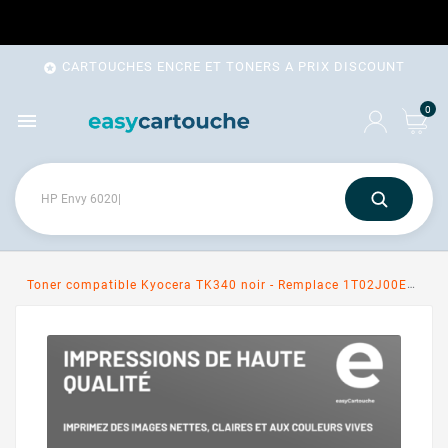
CARTOUCHES ENCRE ET TONERS A PRIX DISCOUNT

0

Toner compatible Kyocera TK340 noir - Remplace 1T02J00EUC