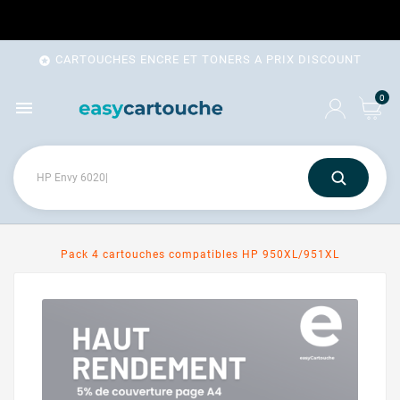
CARTOUCHES ENCRE ET TONERS A PRIX DISCOUNT

0

Pack 4 cartouches compatibles HP 950XL/951XL