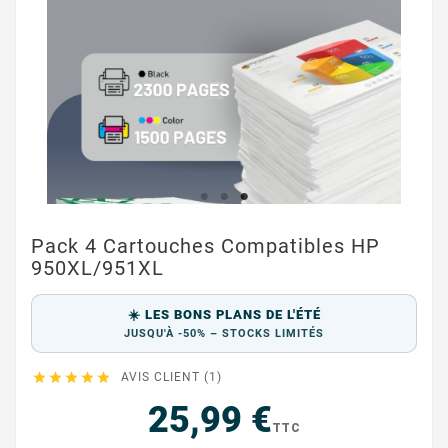
Pack 4 Cartouches Compatibles HP
950XL/951XL
☀️ LES BONS PLANS DE L'ÉTÉ
JUSQU'À -50% – STOCKS LIMITÉS





AVIS CLIENT (1)
25,99 €
TTC