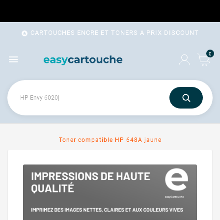
CARTOUCHES ENCRE ET TONERS A PRIX DISCOUNT

0

Toner compatible HP 648A jaune