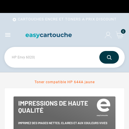
CARTOUCHES ENCRE ET TONERS A PRIX DISCOUNT

0

Toner compatible HP 644A jaune