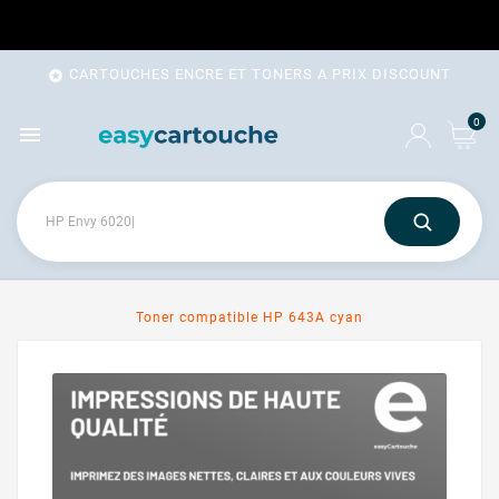
CARTOUCHES ENCRE ET TONERS A PRIX DISCOUNT

0

Toner compatible HP 643A cyan