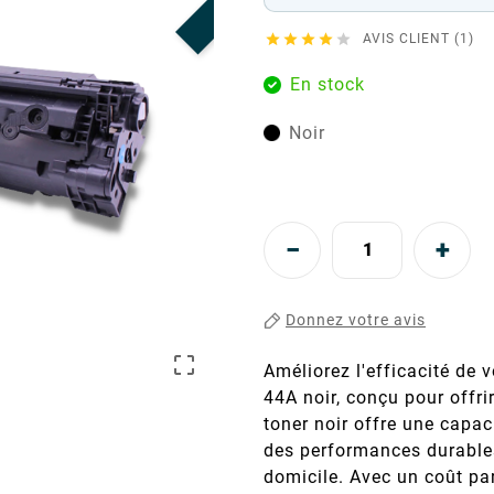





AVIS CLIENT (1)
En stock
Noir
Donnez votre avis

Améliorez l'efficacité de
44A noir, conçu pour offri
toner noir offre une capa
des performances durables
domicile. Avec un coût pa