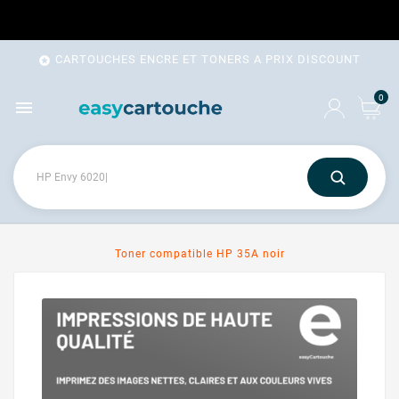
CARTOUCHES ENCRE ET TONERS A PRIX DISCOUNT

0

Toner compatible HP 35A noir