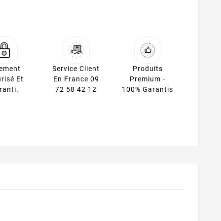
iement
Service Client
Produits
risé Et
En France 09
Premium -
ranti.
72 58 42 12
100% Garantis