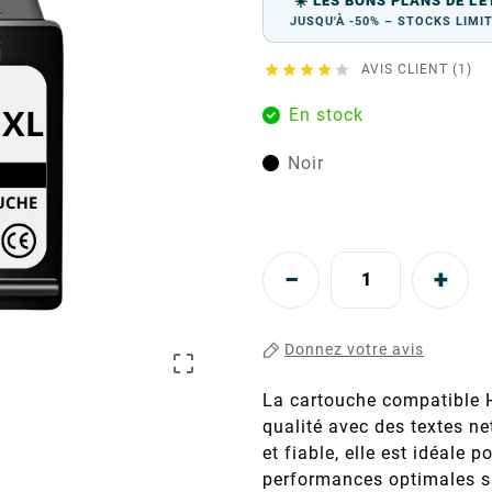
☀️ LES BONS PLANS DE L'É
JUSQU'À -50% – STOCKS LIMI





AVIS CLIENT (1)
En stock
Noir
Donnez votre avis

La cartouche compatible 
qualité avec des textes n
et fiable, elle est idéale 
performances optimales sa