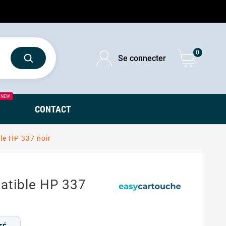
0
Se connecter
NEW
CONTACT
le HP 337 noir
atible HP 337