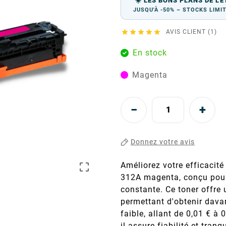
☀️ LES BONS PLANS DE L'É
JUSQU'À -50% – STOCKS LIMI





AVIS CLIENT (1)
En stock
Magenta
Donnez votre avis
Améliorez votre efficacit

312A magenta, conçu pour 
constante. Ce toner offre
permettant d'obtenir dava
faible, allant de 0,01 € à
il assure fiabilité et tranq