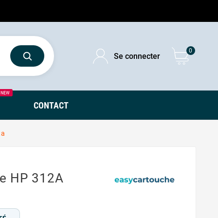
0
Se connecter
NEW
CONTACT
ta
le HP 312A