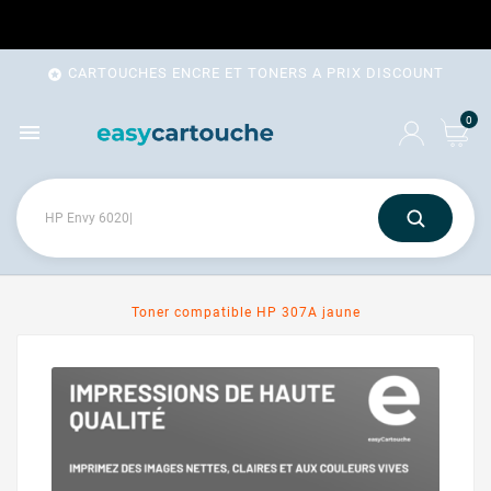
CARTOUCHES ENCRE ET TONERS A PRIX DISCOUNT

0

Toner compatible HP 307A jaune