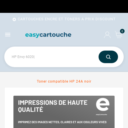
CARTOUCHES ENCRE ET TONERS A PRIX DISCOUNT

0

Toner compatible HP 24A noir