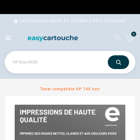
CARTOUCHES ENCRE ET TONERS A PRIX DISCOUNT

0

Toner compatible HP 14X noir