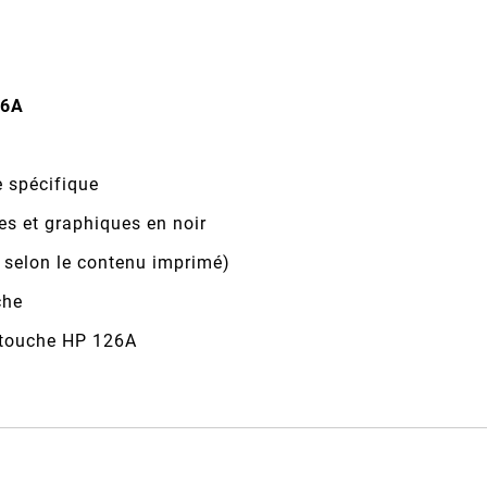
26A
e spécifique
tes et graphiques en noir
 selon le contenu imprimé)
che
artouche HP 126A