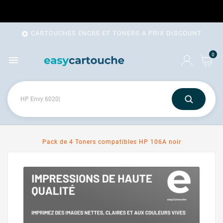
CARTOUCHES ENCRE ET TONERS A PRIX DISCOUNT

0

Pack de 4 Toners compatibles HP 106A noir